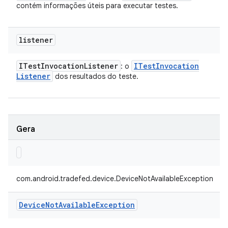
contém informações úteis para executar testes.
listener
ITest
Invocation
Listener
ITest
Invocation
: o
Listener
dos resultados do teste.
Gera
com.android.tradefed.device.DeviceNotAvailableException
Device
Not
Available
Exception