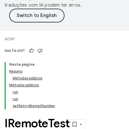
traduções com IA podem ter erros.
AOSP
Isso foi útil?
Nesta página
Resumo
Métodos públicos
Métodos públicos
run
run
setRetryAttemptNumber
IRemote
Test