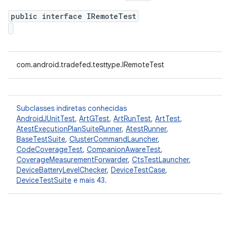
public interface IRemoteTest
com.android.tradefed.testtype.IRemoteTest
Subclasses indiretas conhecidas
AndroidJUnitTest
,
ArtGTest
,
ArtRunTest
,
ArtTest
,
AtestExecutionPlanSuiteRunner
,
AtestRunner
,
BaseTestSuite
,
ClusterCommandLauncher
,
CodeCoverageTest
,
CompanionAwareTest
,
CoverageMeasurementForwarder
,
CtsTestLauncher
,
DeviceBatteryLevelChecker
,
DeviceTestCase
,
DeviceTestSuite
e mais 43.