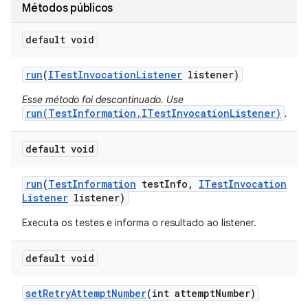
Métodos públicos
default void
run
(
ITest
Invocation
Listener
listener)
Esse método foi descontinuado. Use
run(TestInformation,ITestInvocationListener)
.
default void
run
(
Test
Information
test
Info
,
ITest
Invocation
Listener
listener)
Executa os testes e informa o resultado ao listener.
default void
set
Retry
Attempt
Number
(int attempt
Number)