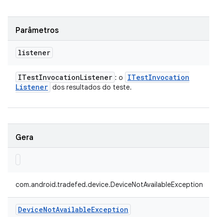
Parâmetros
listener
ITest
Invocation
Listener
ITest
Invocation
: o
Listener
dos resultados do teste.
Gera
com.android.tradefed.device.DeviceNotAvailableException
Device
Not
Available
Exception