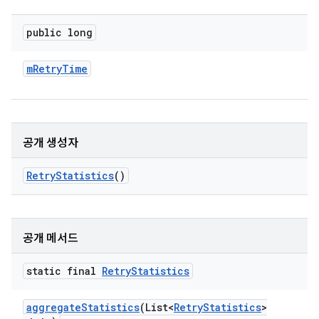
public long
m
Retry
Time
공개 생성자
Retry
Statistics
()
공개 메서드
static final
Retry
Statistics
aggregate
Statistics
(List<
Retry
Statistics
>