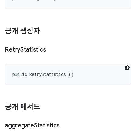
공개 생성자
Retry
Statistics
public RetryStatistics ()
공개 메서드
aggregate
Statistics