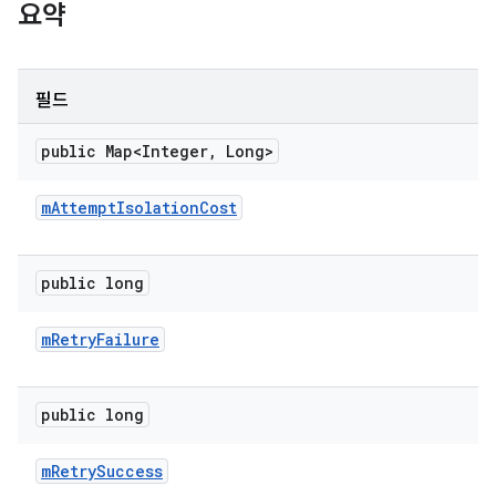
요약
필드
public Map<Integer
,
Long>
m
Attempt
Isolation
Cost
public long
m
Retry
Failure
public long
m
Retry
Success