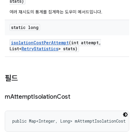
stats)
여러 재시도의 통계를 집계하는 도우미 메서드입니다.
static long
isolation
Cost
Per
Attempt
(int attempt
,
List<
Retry
Statistics
> stats)
필드
m
Attempt
Isolation
Cost
public Map<Integer, Long> mAttemptIsolationCost