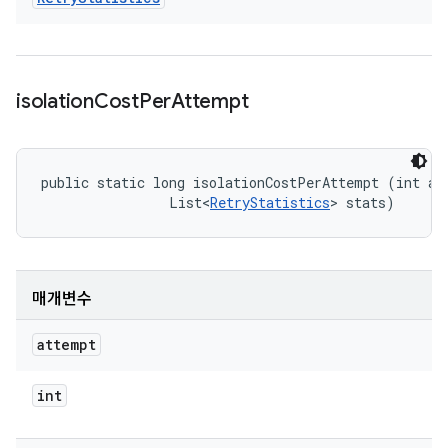
isolation
Cost
Per
Attempt
public static long isolationCostPerAttempt (int att
                List<
RetryStatistics
> stats)
매개변수
attempt
int