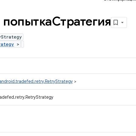
 попыткаСтратегия
yStrategy
rategy
>
ndroid.tradefed.retry.RetryStrategy
>
adefed.retry.RetryStrategy