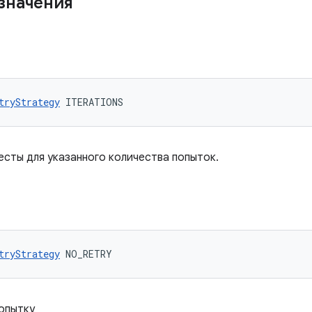
значения
tryStrategy
 ITERATIONS
есты для указанного количества попыток.
tryStrategy
 NO_RETRY
опытку