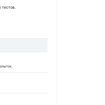
х тестов.
попыток.