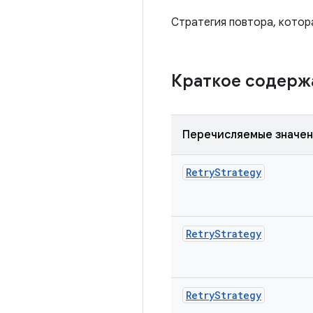
Стратегия повтора, котор
Краткое содер
Перечисляемые значе
Retry
Strategy
Retry
Strategy
Retry
Strategy