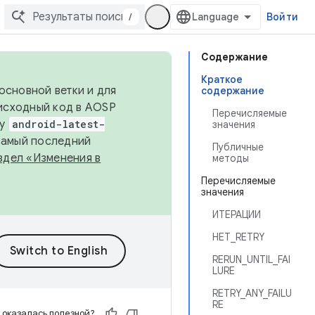
/
Войти
Содержание
Краткое
основной ветки и для
содержание
исходный код в AOSP
Перечисляемые
ку
android-latest-
значения
 самый последний
Публичные
здел «Изменения в
методы
Перечисляемые
значения
ИТЕРАЦИИ
НЕТ_RETRY
RERUN_UNTIL_FAI
LURE
RETRY_ANY_FAILU
RE
 оказалась полезной?