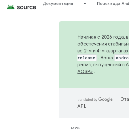
Документация
Поиск кода And
Начиная с 2026 года, 
обеспечения стабильн
во 2-м и 4-м квартала
release
. Ветка
andro
релиз, выпущенный в 
AOSP»
.
Эта
API
.
AOSP