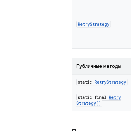
Retry
Strategy
Публичные методы
static
Retry
Strategy
static final
Retry
Strategy[]