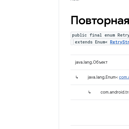
Повторная
public final enum Retr
extends Enum<
RetrySt
java.lang.Объект
↳
java.lang.Enum<
com.a
↳
com.android.tr