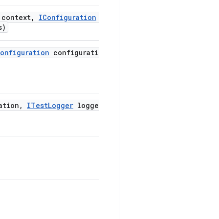
context
,
IConfiguration
non
s)
onfiguration
configuration
,
ation
,
ITest
Logger
logger)