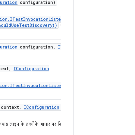
uration
configuration)
ion,ITestInvocationListener)
houldUseTestDiscovery()
चालू है
uration
configuration
,
ITest
ext
,
IConfiguration
ion,ITestInvocationListener)
context
,
IConfiguration
non
कमांड लाइन के तर्कों के आधार पर किया