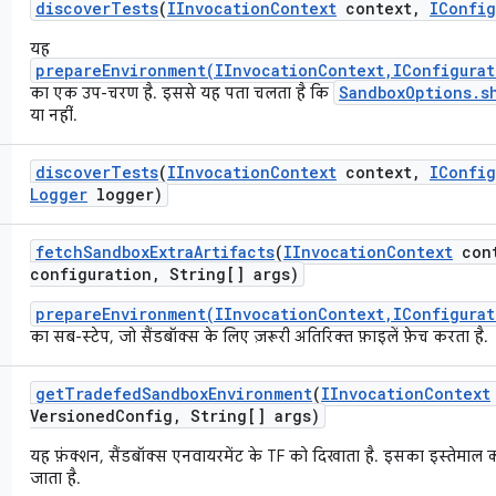
discover
Tests
(
IInvocation
Context
context
,
IConfig
यह
prepareEnvironment(IInvocationContext,IConfigurat
SandboxOptions.s
का एक उप-चरण है. इससे यह पता चलता है कि
या नहीं.
discover
Tests
(
IInvocation
Context
context
,
IConfig
Logger
logger)
fetch
Sandbox
Extra
Artifacts
(
IInvocation
Context
cont
configuration
,
String[] args)
prepareEnvironment(IInvocationContext,IConfigurat
का सब-स्टेप, जो सैंडबॉक्स के लिए ज़रूरी अतिरिक्त फ़ाइलें फ़ेच करता है.
get
Tradefed
Sandbox
Environment
(
IInvocation
Context
Versioned
Config
,
String[] args)
यह फ़ंक्शन, सैंडबॉक्स एनवायरमेंट के TF को दिखाता है. इसका इस्तेमाल 
जाता है.