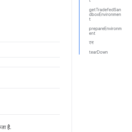
t
getTradefedSan
dboxEnvironmen
t
prepareEnvironm
ent
रन
tearDown
ता है.