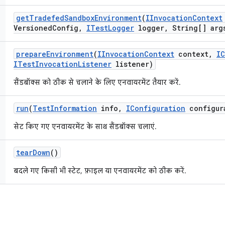
get
Tradefed
Sandbox
Environment
(
IInvocation
Context
Versioned
Config
,
ITest
Logger
logger
,
String[] arg
prepare
Environment
(
IInvocation
Context
context
,
IC
ITest
Invocation
Listener
listener)
सैंडबॉक्स को ठीक से चलाने के लिए एनवायरमेंट तैयार करें.
run
(
Test
Information
info
,
IConfiguration
configur
सेट किए गए एनवायरमेंट के साथ सैंडबॉक्स चलाएं.
tear
Down
()
बदले गए किसी भी स्टेट, फ़ाइल या एनवायरमेंट को ठीक करें.