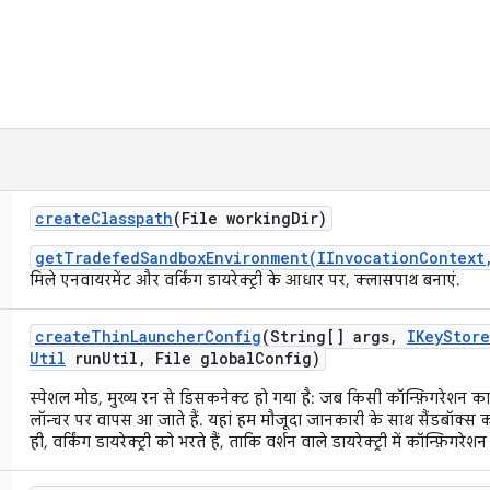
create
Classpath
(File working
Dir)
getTradefedSandboxEnvironment(IInvocationContext
मिले एनवायरमेंट और वर्किंग डायरेक्ट्री के आधार पर, क्लासपाथ बनाएं.
create
Thin
Launcher
Config
(String[] args
,
IKey
Store
Util
run
Util
,
File global
Config)
स्पेशल मोड, मुख्य रन से डिसकनेक्ट हो गया है: जब किसी कॉन्फ़िगरेशन का 
लॉन्चर पर वापस आ जाते हैं. यहां हम मौजूदा जानकारी के साथ सैंडबॉक्स
ही, वर्किंग डायरेक्ट्री को भरते हैं, ताकि वर्शन वाले डायरेक्ट्री में कॉन्फ़िग