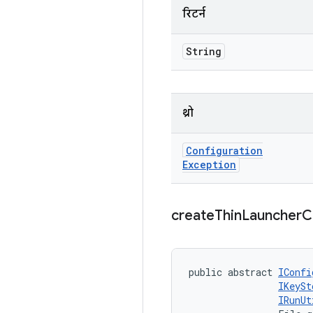
रिटर्न
String
थ्रो
Configuration
Exception
create
Thin
Launcher
C
public abstract 
IConfi
IKeySt
IRunUt