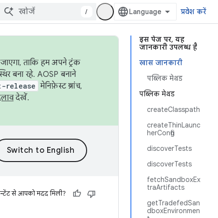
/
प्रवेश करें
इस पेज पर, यह
जानकारी उपलब्ध है
जाएगा, ताकि हम अपने ट्रंक
खास जानकारी
स्थिर बना रहे. AOSP बनाने
पब्लिक मेथड
t-release
मेनिफ़ेस्ट ब्रांच,
पब्लिक मेथड
दलाव
देखें.
createClasspath
createThinLaunc
herConfig
discoverTests
discoverTests
fetchSandboxEx
traArtifacts
न्टेंट से आपको मदद मिली?
getTradefedSan
dboxEnvironmen