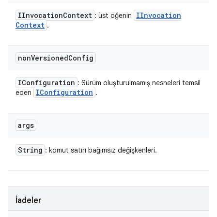
IInvocation
Context
IInvocation
: üst öğenin
Context
.
non
Versioned
Config
IConfiguration
: Sürüm oluşturulmamış nesneleri temsil
IConfiguration
eden
.
args
String
: komut satırı bağımsız değişkenleri.
İadeler