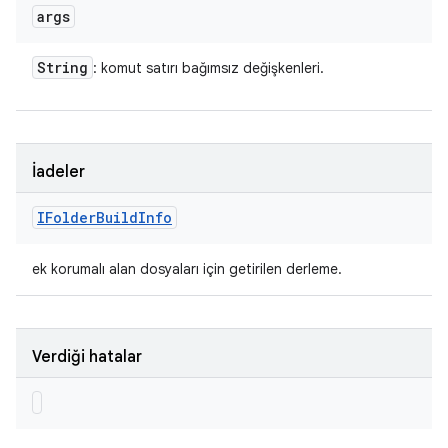
args
String
: komut satırı bağımsız değişkenleri.
İadeler
IFolder
Build
Info
ek korumalı alan dosyaları için getirilen derleme.
Verdiği hatalar