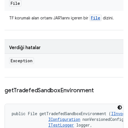
File
File
TF korumalı alan ortamı JAR'larını içeren bir
dizini.
Verdiği hatalar
Exception
get
Tradefed
Sandbox
Environment
public File getTradefedSandboxEnvironment (
IInvoca
IConfiguration
 nonVersionedConfig, 
ITestLogger
 logger, 
