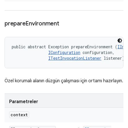
prepare
Environment
public abstract Exception prepareEnvironment (
IInv
IConfiguration
 configuration, 

ITestInvocationListener
 listener)
Özel korumalı alanın düzgün çalışması için ortamı hazırlayın.
Parametreler
context