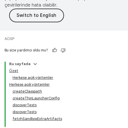
çevirilerinde hata olabilir.
AOSP
Bu size yardımcı oldu mu?
Bu sayfada
Özet
Herkese açık yöntemler
Herkese açık yöntemler
createClasspath
createThinLauncherConfig
discoverTests
discoverTests
fetchSandboxExtraArtifacts