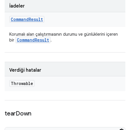
İadeler
Command
Result
Korumalı alan çalıştırmasının durumu ve günlüklerini içeren
Command
Result
bir
.
Verdiği hatalar
Throwable
tear
Down