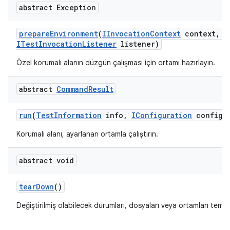
abstract Exception
prepare
Environment
(
IInvocation
Context
context
,
I
ITest
Invocation
Listener
listener)
Özel korumalı alanın düzgün çalışması için ortamı hazırlayın.
abstract
Command
Result
run
(
Test
Information
info
,
IConfiguration
configur
Korumalı alanı, ayarlanan ortamla çalıştırın.
abstract void
tear
Down
()
Değiştirilmiş olabilecek durumları, dosyaları veya ortamları temizl