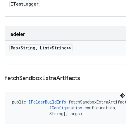
ITest
Logger
İadeler
Map<String
,
List<String>>
fetch
Sandbox
Extra
Artifacts
public 
IFolderBuildInfo
 fetchSandboxExtraArtifacts
IConfiguration
 configuration, 

                String[] args)