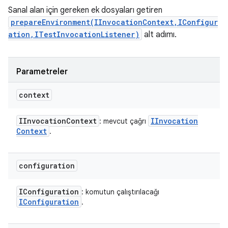
Sanal alan için gereken ek dosyaları getiren
prepareEnvironment(IInvocationContext,IConfigur
ation,ITestInvocationListener)
alt adımı.
Parametreler
context
IInvocation
Context
IInvocation
: mevcut çağrı
Context
.
configuration
IConfiguration
: komutun çalıştırılacağı
IConfiguration
.