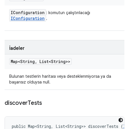
IConfiguration
: komutun çalıştırılacağı
IConfiguration
.
İadeler
Map<String
,
List<String>>
Bulunan testlerin haritası veya desteklenmiyorsa ya da
başarısız olduysa null.
discover
Tests
public Map<String, List<String>> discoverTests (
II