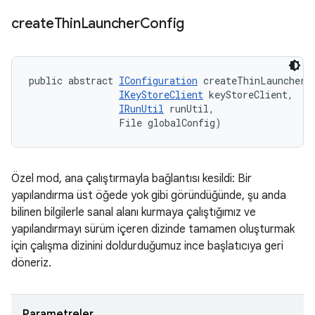
create
Thin
Launcher
Config
public abstract 
IConfiguration
 createThinLauncherCo
IKeyStoreClient
 keyStoreClient, 

IRunUtil
 runUtil, 

                File globalConfig)
Özel mod, ana çalıştırmayla bağlantısı kesildi: Bir
yapılandırma üst öğede yok gibi göründüğünde, şu anda
bilinen bilgilerle sanal alanı kurmaya çalıştığımız ve
yapılandırmayı sürüm içeren dizinde tamamen oluşturmak
için çalışma dizinini doldurduğumuz ince başlatıcıya geri
döneriz.
Parametreler