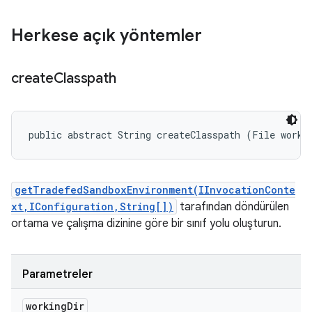
Herkese açık yöntemler
create
Classpath
public abstract String createClasspath (File worki
getTradefedSandboxEnvironment(IInvocationConte
xt,IConfiguration,String[])
tarafından döndürülen
ortama ve çalışma dizinine göre bir sınıf yolu oluşturun.
Parametreler
working
Dir