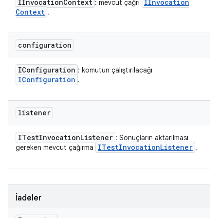
IInvocation
Context
IInvocation
: mevcut çağrı
Context
.
configuration
IConfiguration
: komutun çalıştırılacağı
IConfiguration
.
listener
ITest
Invocation
Listener
: Sonuçların aktarılması
ITest
Invocation
Listener
gereken mevcut çağırma
.
İadeler