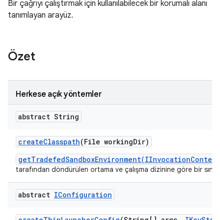
Bir çağrıyı çalıştırmak için kullanılabilecek bir korumalı alanı
tanımlayan arayüz.
Özet
Herkese açık yöntemler
abstract String
create
Classpath
(File working
Dir)
getTradefedSandboxEnvironment(IInvocationContext
tarafından döndürülen ortama ve çalışma dizinine göre bir sınıf 
abstract
IConfiguration
create
Thin
Launcher
Config
(String[] args
,
IKey
Stor