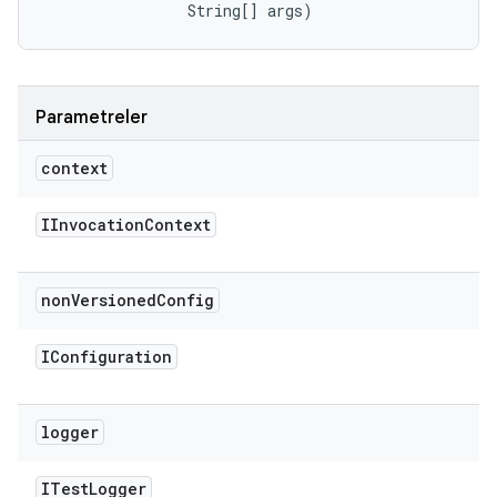
                String[] args)
Parametreler
context
IInvocation
Context
non
Versioned
Config
IConfiguration
logger
ITest
Logger