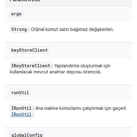
args
String
: Orijinal komut satırı bağımsız değişkenleri.
key
Store
Client
IKey
Store
Client
: Yapılandırma oluşturmak için
kullanılacak mevcut anahtar deposu istemcisi.
run
Util
IRun
Util
: Ana makine komutlarını çalıştırmak için geçerli
IRun
Util
.
global
Config