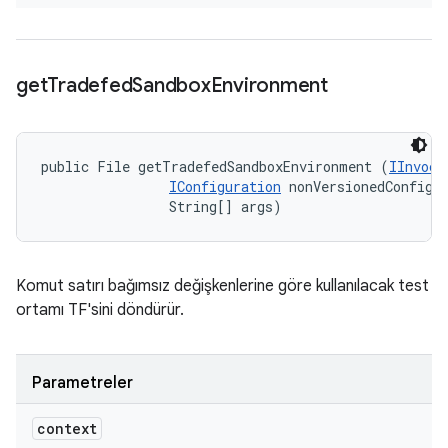
get
Tradefed
Sandbox
Environment
public File getTradefedSandboxEnvironment (
IInvoca
IConfiguration
 nonVersionedConfig, 
                String[] args)
Komut satırı bağımsız değişkenlerine göre kullanılacak test
ortamı TF'sini döndürür.
Parametreler
context