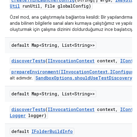
Util
run
Util
,
File global
Config)
Özel mod, ana çalıştırmayla bağlantısı kesildi: Bir yapılandırm
anda bilinen bilgilerle sanal alanı kurmaya çalıştığımız ve yapı
oluşturmak için çalışma dizinini doldurduğumuz ince başlatıcıya 
default Map<String
,
List<String>>
discover
Tests
(
IInvocation
Context
context
,
IConfi
prepareEnvironment(IInvocationContext,IConfigura
SandboxOptions.shouldUseTestDiscovery()
alt adımıdır.
default Map<String
,
List<String>>
discover
Tests
(
IInvocation
Context
context
,
IConfi
Logger
logger)
default
IFolder
Build
Info