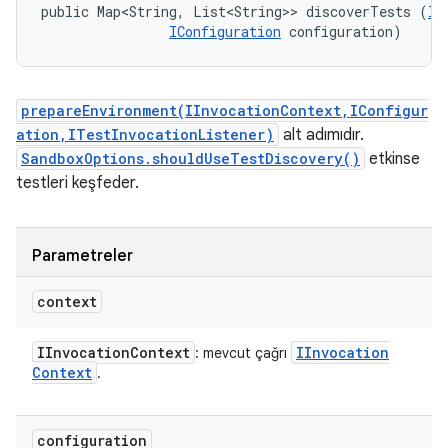
public Map<String, List<String>> discoverTests (
II
IConfiguration
 configuration)
prepareEnvironment(IInvocationContext,IConfigur
ation,ITestInvocationListener)
alt adımıdır.
SandboxOptions.shouldUseTestDiscovery()
etkinse
testleri keşfeder.
Parametreler
context
IInvocation
Context
IInvocation
: mevcut çağrı
Context
.
configuration