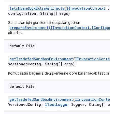
fetch
Sandbox
Extra
Artifacts
(
IInvocation
Context
con
configuration
,
String[] args)
Sanal alan için gereken ek dosyaları getiren
prepareEnvironment(IInvocationContext,IConfigura
alt adımı.
default File
get
Tradefed
Sandbox
Environment
(
IInvocation
Context
Versioned
Config
,
String[] args)
Komut satırı bağımsız değişkenlerine göre kullanılacak test orta
default File
get
Tradefed
Sandbox
Environment
(
IInvocation
Context
Versioned
Config
,
ITest
Logger
logger
,
String[] arg