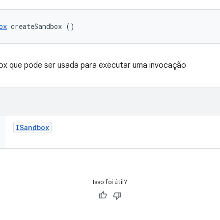
ox
 createSandbox ()
box que pode ser usada para executar uma invocação
ISandbox
Isso foi útil?