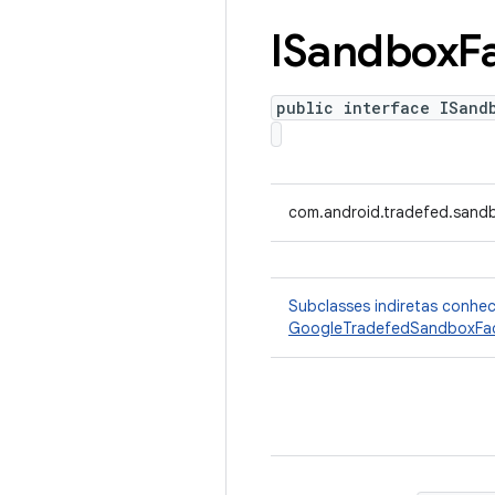
ISandbox
F
public interface ISand
com.android.tradefed.sand
Subclasses indiretas conhe
GoogleTradefedSandboxFac