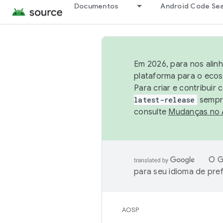
Documentos
Android Code Se
Em 2026, para nos alin
plataforma para o ecos
Para criar e contribuir
latest-release
sempre
consulte
Mudanças no
O G
para seu idioma de pre
AOSP