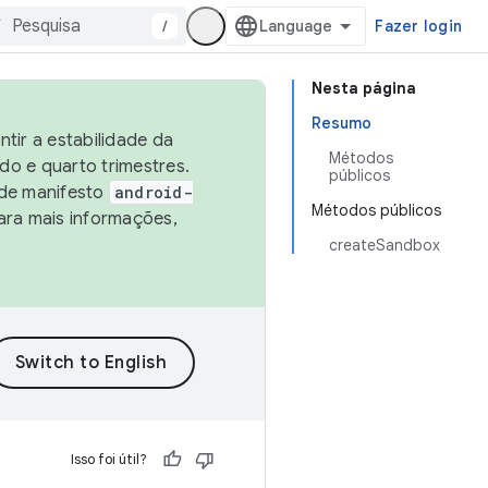
/
Fazer login
Nesta página
Resumo
tir a estabilidade da
Métodos
o e quarto trimestres.
públicos
 de manifesto
android-
Métodos públicos
ara mais informações,
createSandbox
Isso foi útil?