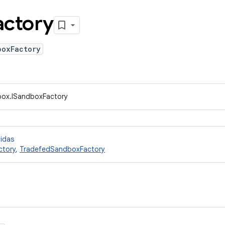
actory
boxFactory
box.ISandboxFactory
cidas
tory
,
TradefedSandboxFactory