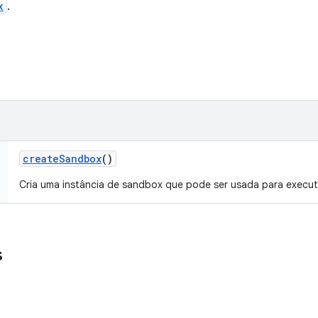
x
.
create
Sandbox
()
Cria uma instância de sandbox que pode ser usada para execu
s