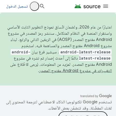
تسجيل الدخول
اعتبارًا من عام 2026، ولضمان اتّساق نموذج التطوير الثابت الأساسي
واستقرار المنصة في النظام المتكامل، سننشر رمز المصدر في مشروع
Android مفتوح المصدر (AOSP) في الربعَين الثاني والرابع. لبناء
مشروع Android مفتوح المصدر والمساهمة فيه، استخدِم
android-latest-release
. سيشير فرع بيان
android-
latest-release
دائمًا إلى أحدث إصدار تم نشره في مشروع
Android مفتوح المصدر. لمزيد من المعلومات، يُرجى الاطّلاع على
التغييرات في مشروع Android مفتوح المصدر
.
تستخدم Google تكنولوجيا الذكاء الاصطناعي لترجمة المحتوى إلى
لغتك المفضّلة، وقد تتضمّن بعض الأخطاء.