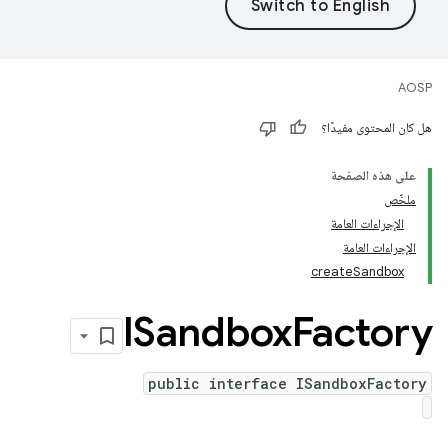
AOSP
هل كان المحتوى مفيدًا؟
على هذه الصفحة
ملخّص
الإجراءات العامة
الإجراءات العامة
createSandbox
ISandbox
Factory
public interface ISandboxFactory