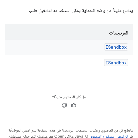
ينشئ مثيلاً من وضع الحماية يمكن استخدامه لتشغيل طلب
المرتجعات
ISandbox
ISandbox
هل كان المحتوى مفيدًا؟
يخضع كل من المحتوى وعيّنات التعليمات البرمجية في هذه الصفحة للتراخيص الموضحّة
في
ترخيص استخدام المحتوى
. إنّ Java وOpenJDK هما علامتان تجاريتان مسجَّلتان