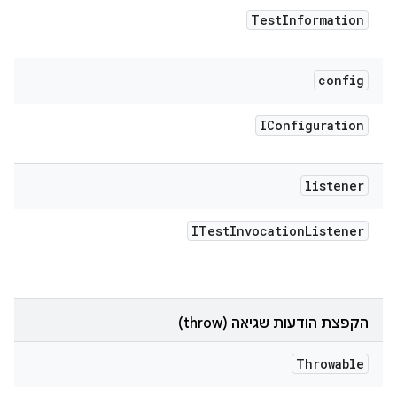
Test
Information
config
IConfiguration
listener
ITest
Invocation
Listener
הקפצת הודעות שגיאה (throw)
Throwable