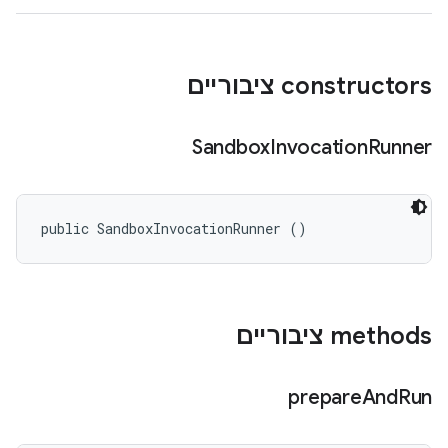
‫constructors ציבוריים
Sandbox
Invocation
Runner
public SandboxInvocationRunner ()
‫methods ציבוריים
prepare
And
Run