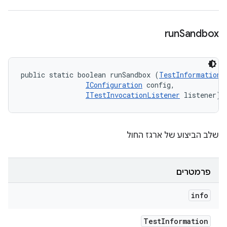
run
Sandbox
public static boolean runSandbox (
TestInformation
 
IConfiguration
 config, 

ITestInvocationListener
 listener)
שלב הביצוע של ארגז החול
פרמטרים
info
Test
Information