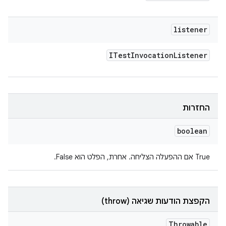
listener
ITest
Invocation
Listener
החזרות
boolean
‫True אם ההפעלה הצליחה. אחרת, הפלט הוא False.
הקפצת הודעות שגיאה (throw)
Throwable