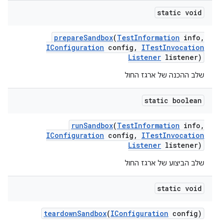
static void
prepare
Sandbox
(
Test
Information
info
,
IConfiguration
config
,
ITest
Invocation
Listener
listener)
שלב ההכנה של ארגז החול
static boolean
run
Sandbox
(
Test
Information
info
,
IConfiguration
config
,
ITest
Invocation
Listener
listener)
שלב הביצוע של ארגז החול
static void
teardown
Sandbox
(
IConfiguration
config)