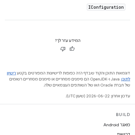
IConfiguration
המידע עזר לך?
דוגמאות התוכן והקוד שבדף הזה כפופות לרישיונות המפורטים בקטע
רישיון
לתוכן
.‏ Java ו-OpenJDK הם סימנים מסחריים או סימנים מסחריים רשומים
של חברת Oracle ו/או של השותפים העצמאיים שלה.
עדכון אחרון: 2026-06-22 (שעון UTC).
BUILD
מאגר Android
דרישות