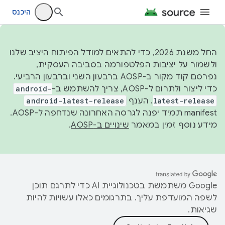
היכנס
החל משנת 2026, כדי להתאים למודל הפיתוח היציב שלנו
ולשמור על יציבות הפלטפורמה בסביבה העסקית,
נפרסם קוד מקור ב-AOSP ברבעון השני וברבעון הרביעי.
כדי ליצור ולתרום ל-AOSP, צריך להשתמש ב-
android-
latest-release
. הענף
android-latest-release
manifest תמיד יפנה לגרסה האחרונה שנדחפה ל-AOSP.
מידע נוסף זמין במאמר
שינויים ב-AOSP
.
‫Google משתמשת בטכנולוגיית AI כדי לתרגם תוכן
לשפה המועדפת עליך. בתרגומים כאלו עשויות להיות
שגיאות.