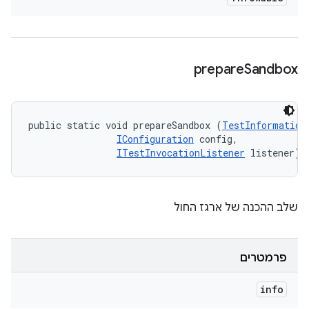
prepare
Sandbox
public static void prepareSandbox (
TestInformation
IConfiguration
 config, 

ITestInvocationListener
 listener)
שלב ההכנה של ארגז החול
פרמטרים
info