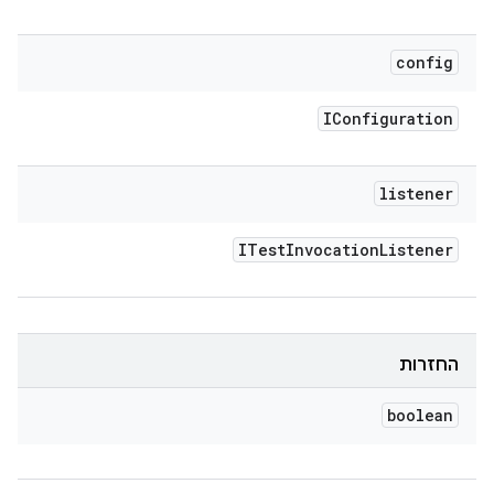
config
IConfiguration
listener
ITest
Invocation
Listener
החזרות
boolean