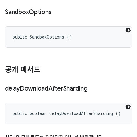
Sandbox
Options
public SandboxOptions ()
공개 메서드
delay
Download
After
Sharding
public boolean delayDownloadAfterSharding ()