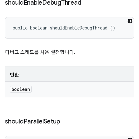
should
Enable
Debug
Thread
public boolean shouldEnableDebugThread ()
디버그 스레드를 사용 설정합니다.
반환
boolean
should
Parallel
Setup