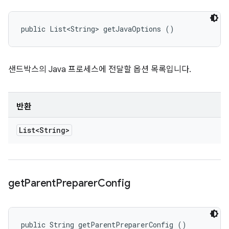
public List<String> getJavaOptions ()
샌드박스의 Java 프로세스에 전달할 옵션 목록입니다.
반환
List<String>
get
Parent
Preparer
Config
public String getParentPreparerConfig ()