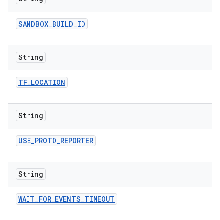
SANDBOX
_
BUILD
_
ID
String
TF
_
LOCATION
String
USE
_
PROTO
_
REPORTER
String
WAIT
_
FOR
_
EVENTS
_
TIMEOUT