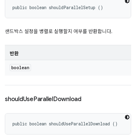
public boolean shouldParallelSetup ()
샌드박스 설정을 병렬로 실행할지 여부를 반환합니다.
반환
boolean
should
Use
Parallel
Download
public boolean shouldUseParallelDownload ()