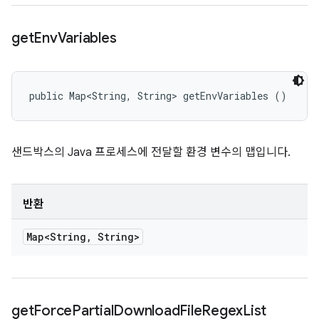
get
Env
Variables
public Map<String, String> getEnvVariables ()
샌드박스의 Java 프로세스에 전달할 환경 변수의 맵입니다.
반환
Map<String
,
String>
get
Force
Partial
Download
File
Regex
List