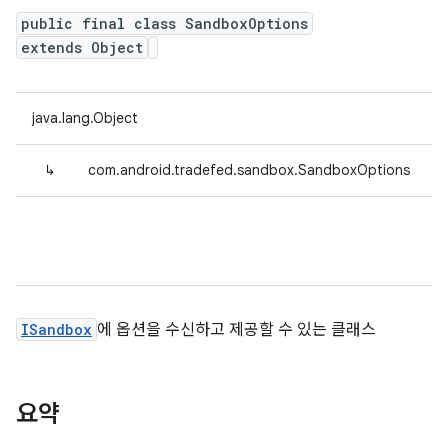
public final class SandboxOptions
extends Object
java.lang.Object
↳
com.android.tradefed.sandbox.SandboxOptions
ISandbox
에 옵션을 수신하고 제공할 수 있는 클래스
요약