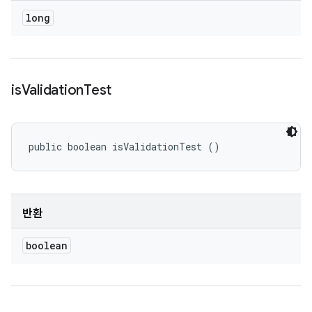
long
is
Validation
Test
public boolean isValidationTest ()
반환
boolean