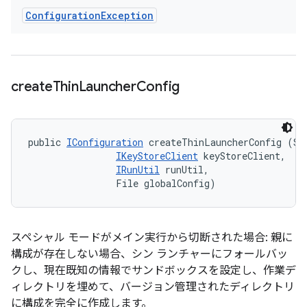
Configuration
Exception
create
Thin
Launcher
Config
public 
IConfiguration
 createThinLauncherConfig (Str
IKeyStoreClient
 keyStoreClient, 

IRunUtil
 runUtil, 

                File globalConfig)
スペシャル モードがメイン実行から切断された場合: 親に
構成が存在しない場合、シン ランチャーにフォールバッ
クし、現在既知の情報でサンドボックスを設定し、作業デ
ィレクトリを埋めて、バージョン管理されたディレクトリ
に構成を完全に作成します。