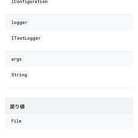
IConfiguration
logger
ITest
Logger
args
String
戻り値
File