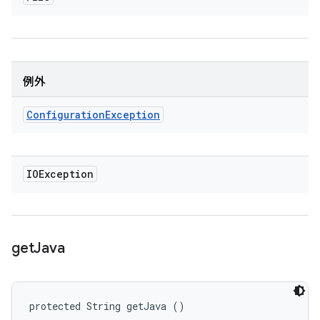
例外
Configuration
Exception
IOException
get
Java
protected String getJava ()