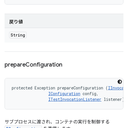
戻り値
String
prepare
Configuration
protected Exception prepareConfiguration (
IInvocat
IConfiguration
 config, 

ITestInvocationListener
 listener)
サブプロセスに渡され、コンテナの実行を制御する