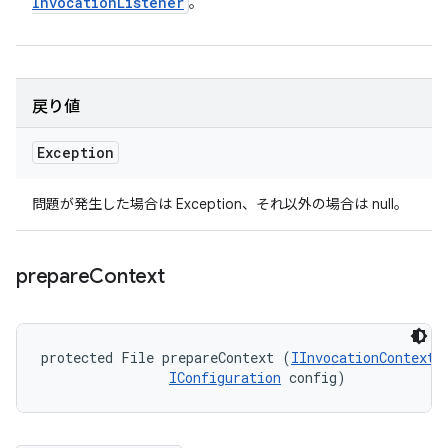
Invocation
Listener
。
戻り値
Exception
問題が発生した場合は Exception、それ以外の場合は null。
prepare
Context
protected File prepareContext (
IInvocationContext
 
IConfiguration
 config)