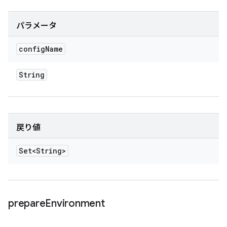
パラメータ
config
Name
String
戻り値
Set<String>
prepare
Environment