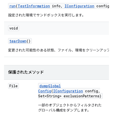
run
(
Test
Information
info
,
IConfiguration
config
,
設定された環境でサンドボックスを実行します。
void
tear
Down
()
変更された可能性のある状態、ファイル、環境をクリーンアップ
保護されたメソッド
File
dump
Global
Config
(
IConfiguration
config
,
Set<String> exclusion
Patterns)
一部のオブジェクトからフィルタされた
グローバル構成をダンプします。