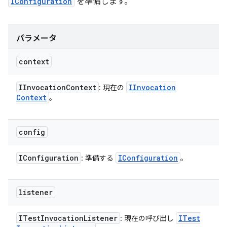
IConfiguration
を準備します。
パラメータ
context
IInvocation
Context
IInvocation
: 現在の
Context
。
config
IConfiguration
IConfiguration
: 準備する
。
listener
ITest
Invocation
Listener
ITest
: 現在の呼び出し