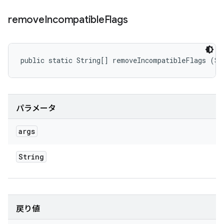
remove
Incompatible
Flags
public static String[] removeIncompatibleFlags (St
パラメータ
args
String
戻り値