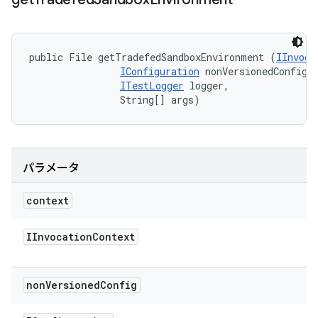
public File getTradefedSandboxEnvironment (
IInvoca
IConfiguration
 nonVersionedConfig, 
ITestLogger
 logger, 

                String[] args)
パラメータ
context
IInvocation
Context
non
Versioned
Config