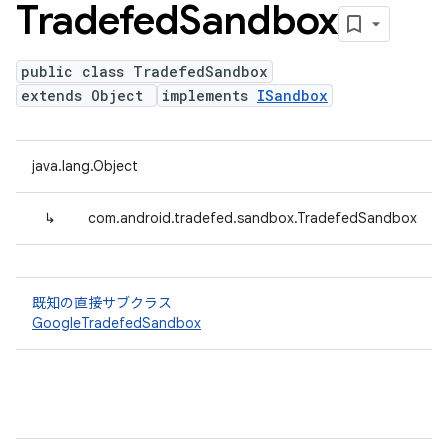
Tradefed
Sandbox
public class TradefedSandbox
extends Object
implements
ISandbox
java.lang.Object
↳
com.android.tradefed.sandbox.TradefedSandbox
既知の直接サブクラス
GoogleTradefedSandbox