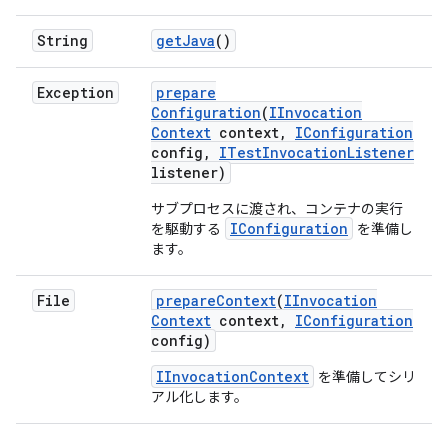
String
get
Java
()
Exception
prepare
Configuration
(
IInvocation
Context
context
,
IConfiguration
config
,
ITest
Invocation
Listener
listener)
サブプロセスに渡され、コンテナの実行
IConfiguration
を駆動する
を準備し
ます。
File
prepare
Context
(
IInvocation
Context
context
,
IConfiguration
config)
IInvocationContext
を準備してシリ
アル化します。