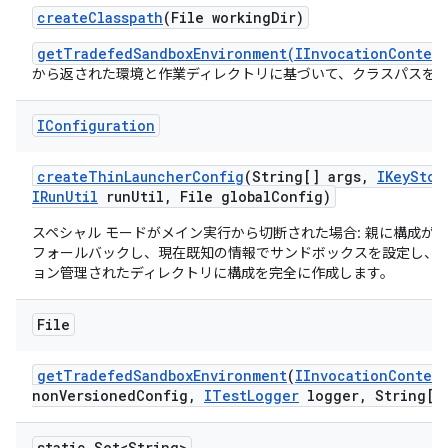
create
Classpath
(File working
Dir)
getTradefedSandboxEnvironment(IInvocationContext
から返された環境と作業ディレクトリに基づいて、クラスパスを
IConfiguration
create
Thin
Launcher
Config
(String[] args
,
IKey
Stor
IRun
Util
run
Util
,
File global
Config)
スペシャル モードがメイン実行から切断された場合: 親に構成が
フォールバックし、現在既知の情報でサンドボックスを設定し、
ョン管理されたディレクトリに構成を完全に作成します。
File
get
Tradefed
Sandbox
Environment
(
IInvocation
Context
non
Versioned
Config
,
ITest
Logger
logger
,
String[] 
static Set<String>