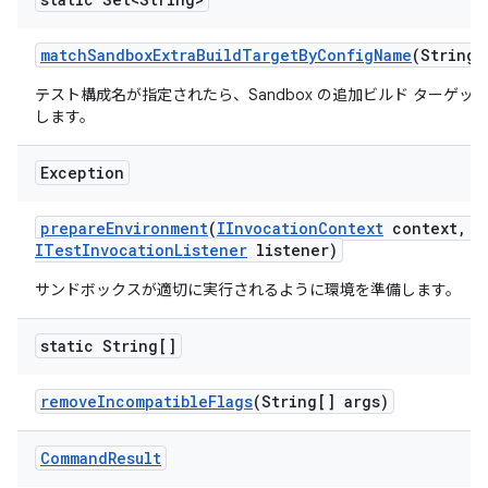
match
Sandbox
Extra
Build
Target
By
Config
Name
(String 
テスト構成名が指定されたら、Sandbox の追加ビルド ターゲ
します。
Exception
prepare
Environment
(
IInvocation
Context
context
,
I
ITest
Invocation
Listener
listener)
サンドボックスが適切に実行されるように環境を準備します。
static String[]
remove
Incompatible
Flags
(String[] args)
Command
Result