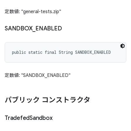
定数値: "general-tests.zip"
SANDBOX
_
ENABLED
public static final String SANDBOX_ENABLED
定数値: "SANDBOX_ENABLED"
パブリック コンストラクタ
Tradefed
Sandbox