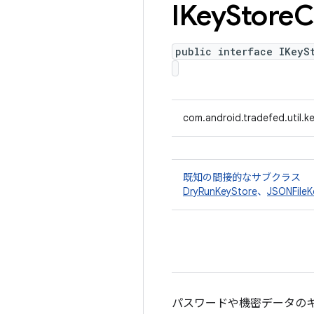
IKey
Store
C
public interface IKeyS
com.android.tradefed.util.k
既知の間接的なサブクラス
DryRunKeyStore
、
JSONFileK
パスワードや機密データの