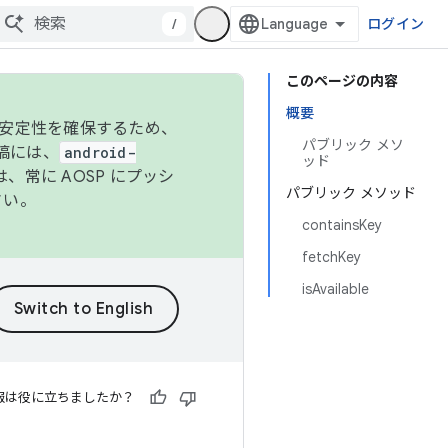
/
ログイン
このページの内容
概要
の安定性を確保するため、
パブリック メソ
投稿には、
android-
ッド
、常に AOSP にプッシ
パブリック メソッド
さい。
containsKey
fetchKey
isAvailable
報は役に立ちましたか？