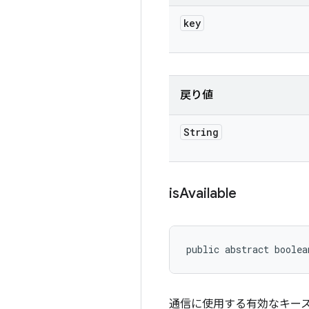
key
戻り値
String
is
Available
public abstract boolea
通信に使用する有効なキー