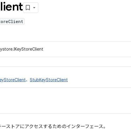
lient
toreClient
eystore.IKeyStoreClient
eyStoreClient
、
StubKeyStoreClient
キーストアにアクセスするためのインターフェース。