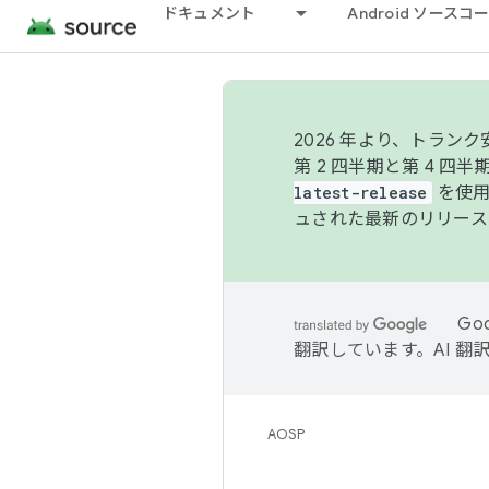
ドキュメント
Android ソース
2026 年より、トラ
第 2 四半期と第 4 四
latest-release
を使用
ュされた最新のリリース
Go
翻訳しています。AI 
AOSP