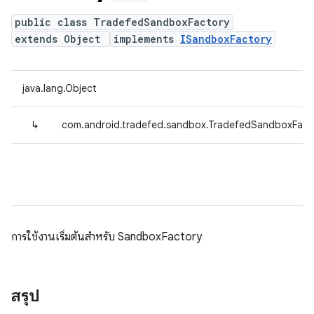
public class TradefedSandboxFactory
extends Object
implements
ISandboxFactory
java.lang.Object
↳
com.android.tradefed.sandbox.TradefedSandboxFact
การใช้งานเริ่มต้นสําหรับ SandboxFactory
สรุป