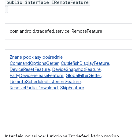
public interface IRemoteFeature
com.android.tradefed.service.IRemoteFeature
Znane podklasy pośrednie
CommandOptionsGetter
,
CuttlefishDisplayFeature
,
DeviceResetFeature
,
DeviceSnapshotFeature
,
EarlyDeviceReleaseFeature
,
GlobalFilterGetter
,
IRemoteScheduledListenersFeature
,
ResolvePartialDownload
,
SkipFeature
Interfejs opisujący funkcję w Tradefed, którą można