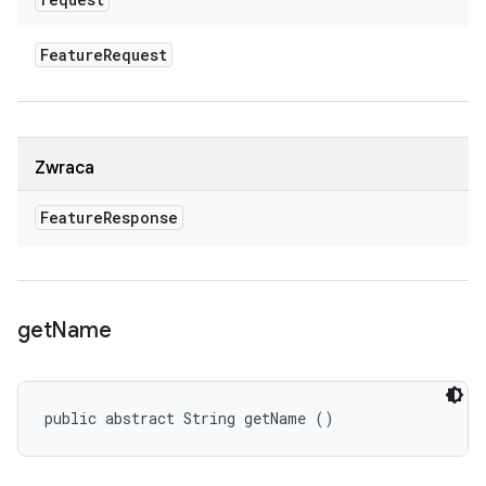
Feature
Request
Zwraca
Feature
Response
get
Name
public abstract String getName ()