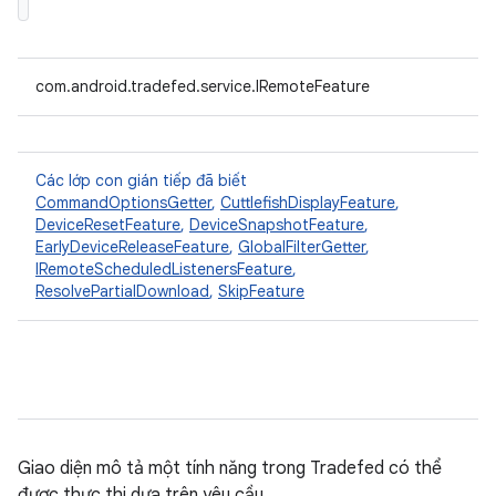
com.android.tradefed.service.IRemoteFeature
Các lớp con gián tiếp đã biết
CommandOptionsGetter
,
CuttlefishDisplayFeature
,
DeviceResetFeature
,
DeviceSnapshotFeature
,
EarlyDeviceReleaseFeature
,
GlobalFilterGetter
,
IRemoteScheduledListenersFeature
,
ResolvePartialDownload
,
SkipFeature
Giao diện mô tả một tính năng trong Tradefed có thể
được thực thi dựa trên yêu cầu.