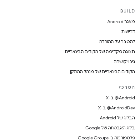
BUILD
מאגר Android
דרישות
להסבר על ההורדה
תצוגה מקדימה של הקודים הבינאריים
גיבוי קושחה
הקודים הבינאריים של מנהל ההתקן
המרכז
‫‎@Android ב-X
‫‎@AndroidDev ב-X
הבלוג של Android
בלוג האבטחה של Google
פלטפורמה ב-Google Groups