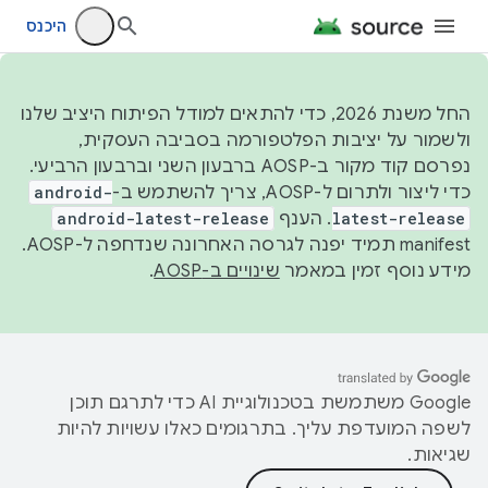
היכנס
החל משנת 2026, כדי להתאים למודל הפיתוח היציב שלנו
ולשמור על יציבות הפלטפורמה בסביבה העסקית,
נפרסם קוד מקור ב-AOSP ברבעון השני וברבעון הרביעי.
כדי ליצור ולתרום ל-AOSP, צריך להשתמש ב-
android-
latest-release
. הענף
android-latest-release
manifest תמיד יפנה לגרסה האחרונה שנדחפה ל-AOSP.
מידע נוסף זמין במאמר
שינויים ב-AOSP
.
‫Google משתמשת בטכנולוגיית AI כדי לתרגם תוכן
לשפה המועדפת עליך. בתרגומים כאלו עשויות להיות
שגיאות.