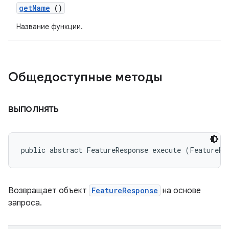
get
Name
()
Название функции.
Общедоступные методы
выполнять
public abstract FeatureResponse execute (FeatureRe
Возвращает объект
FeatureResponse
на основе
запроса.