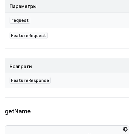
Параметры
request
Feature
Request
Возвраты
Feature
Response
get
Name