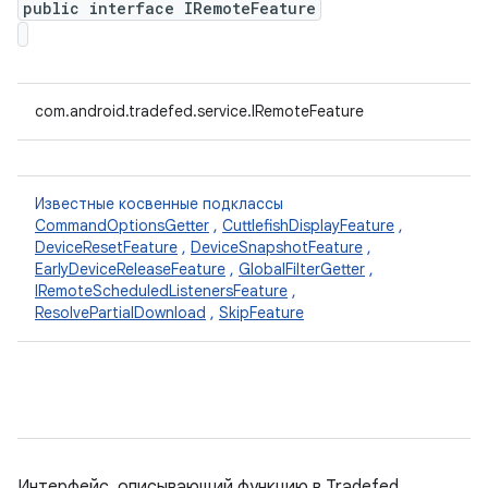
public interface IRemoteFeature
com.android.tradefed.service.IRemoteFeature
Известные косвенные подклассы
CommandOptionsGetter
,
CuttlefishDisplayFeature
,
DeviceResetFeature
,
DeviceSnapshotFeature
,
EarlyDeviceReleaseFeature
,
GlobalFilterGetter
,
IRemoteScheduledListenersFeature
,
ResolvePartialDownload
,
SkipFeature
Интерфейс, описывающий функцию в Tradefed,