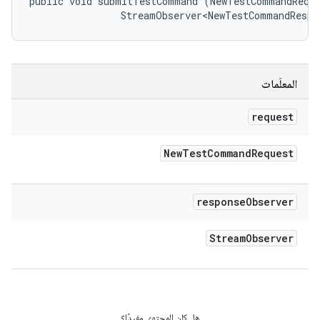
public void submitTestCommand (NewTestCommandReque
                StreamObserver<NewTestCommandRespo
المعلَمات
request
New
Test
Command
Request
response
Observer
Stream
Observer
هل كان المحتوى مفيدًا؟