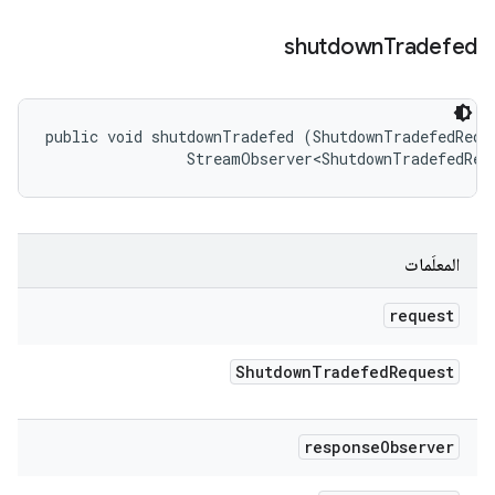
shutdown
Tradefed
public void shutdownTradefed (ShutdownTradefedReque
                StreamObserver<ShutdownTradefedRes
المعلَمات
request
Shutdown
Tradefed
Request
response
Observer