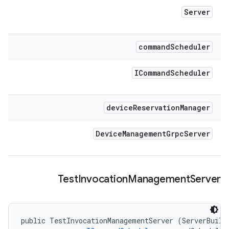
Server
command
Scheduler
ICommand
Scheduler
device
Reservation
Manager
Device
Management
Grpc
Server
Test
Invocation
Management
Server
public TestInvocationManagementServer (ServerBuilde