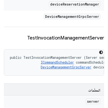
device
Reservation
Manager
Device
Management
Grpc
Server
Test
Invocation
Management
Server
public TestInvocationManagementServer (Server serve
ICommandScheduler
 commandScheduler,
DeviceManagementGrpcServer
 deviceR
المعلَمات
server