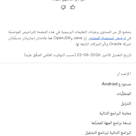
يخضع كل من المحتوى وعيّنات التعليمات البرمجية في هذه الصفحة للتراخيص الموضحّة
في
ترخيص استخدام المحتوى
. إنّ Java وOpenJDK هما علامتان تجاريتان مسجَّلتان
لشركة Oracle و/أو الشركات التابعة لها.
تاريخ التعديل الأخير: 2026-06-22 (حسب التوقيت العالمي المتفَّق عليه)
الإصدار
مستودع Android
المتطلّبات
التنزيل
معاينة البرامج الثنائية
نسخة برامج الجهة المصنِّعة
البرامج الثنائية لبرنامج التشغيل