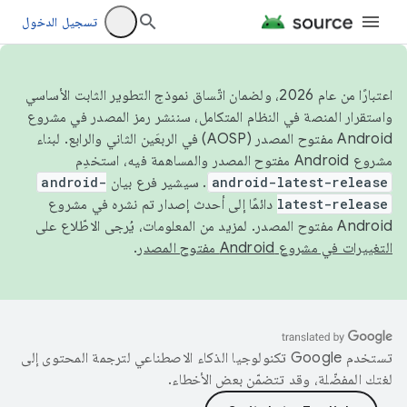
تسجيل الدخول
اعتبارًا من عام 2026، ولضمان اتّساق نموذج التطوير الثابت الأساسي
واستقرار المنصة في النظام المتكامل، سننشر رمز المصدر في مشروع
Android مفتوح المصدر (AOSP) في الربعَين الثاني والرابع. لبناء
مشروع Android مفتوح المصدر والمساهمة فيه، استخدِم
android-latest-release
. سيشير فرع بيان
android-
latest-release
دائمًا إلى أحدث إصدار تم نشره في مشروع
Android مفتوح المصدر. لمزيد من المعلومات، يُرجى الاطّلاع على
التغييرات في مشروع Android مفتوح المصدر
.
تستخدم Google تكنولوجيا الذكاء الاصطناعي لترجمة المحتوى إلى
لغتك المفضّلة، وقد تتضمّن بعض الأخطاء.