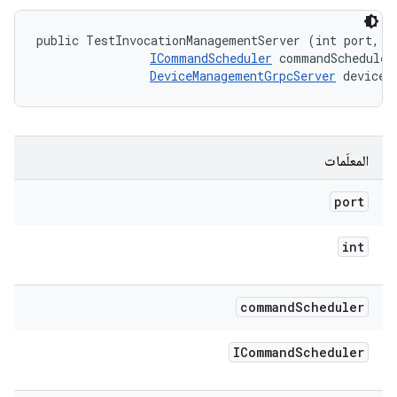
public TestInvocationManagementServer (int port, 

ICommandScheduler
 commandScheduler,
DeviceManagementGrpcServer
 deviceR
المعلَمات
port
int
command
Scheduler
ICommand
Scheduler