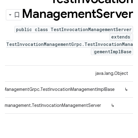
Management
Server
public class TestInvocationManagementServer
extends
TestInvocationManagementGrpc.TestInvocationMana
gementImplBase
java.lang.Object
tionManagementGrpc.TestInvocationManagementImplBase
↳
ice.management.TestInvocationManagementServer
↳