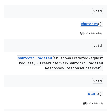
void
shutdown
()
إيقاف خادم grpc
void
shutdown
Tradefed
(Shutdown
Tradefed
Request
request
,
Stream
Observer<Shutdown
Tradefed
Response> response
Observer)
void
start
()
بدء خادم grpc