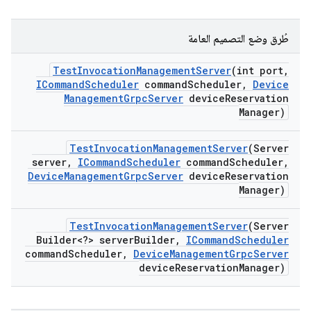
طُرق وضع التصميم العامة
Test
Invocation
Management
Server
(int port
,
ICommand
Scheduler
command
Scheduler
,
Device
Management
Grpc
Server
device
Reservation
Manager)
Test
Invocation
Management
Server
(Server
server
,
ICommand
Scheduler
command
Scheduler
,
Device
Management
Grpc
Server
device
Reservation
Manager)
Test
Invocation
Management
Server
(Server
Builder<?> server
Builder
,
ICommand
Scheduler
command
Scheduler
,
Device
Management
Grpc
Server
device
Reservation
Manager)