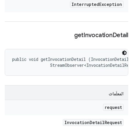
Interrupted
Exception
get
Invocation
Detail
public void getInvocationDetail (InvocationDetailRe
                StreamObserver<InvocationDetailRes
المعلَمات
request
Invocation
Detail
Request