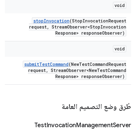
void
stop
Invocation
(Stop
Invocation
Request
request
,
Stream
Observer<Stop
Invocation
Response> response
Observer)
void
submit
Test
Command
(New
Test
Command
Request
request
,
Stream
Observer<New
Test
Command
Response> response
Observer)
طُرق وضع التصميم العامة
Test
Invocation
Management
Server