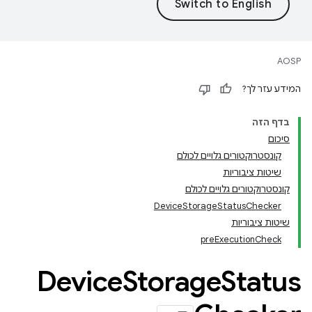
AOSP
המידע עזר לך?
בדף הזה
סיכום
קונסטרוקטורים גלויים לכולם
שיטות ציבוריות
קונסטרוקטורים גלויים לכולם
DeviceStorageStatusChecker
שיטות ציבוריות
preExecutionCheck
Device
Storage
Status