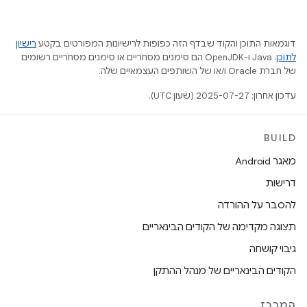
דוגמאות התוכן והקוד שבדף הזה כפופות לרישיונות המפורטים בקטע
רישיון
לתוכן
.‏ Java ו-OpenJDK הם סימנים מסחריים או סימנים מסחריים רשומים
של חברת Oracle ו/או של השותפים העצמאיים שלה.
עדכון אחרון: 2025-07-27 (שעון UTC).
BUILD
מאגר Android
דרישות
להסבר על ההורדה
תצוגה מקדימה של הקודים הבינאריים
גיבוי קושחה
הקודים הבינאריים של מנהל ההתקן
המרכז