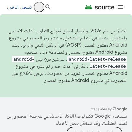
تسجيل الدخول
اعتبارًا من عام 2026، ولضمان اتّساق نموذج التطوير الثابت الأساسي
واستقرار المنصة في النظام المتكامل، سننشر رمز المصدر في مشروع
Android مفتوح المصدر (AOSP) في الربعَين الثاني والرابع. لبناء
مشروع Android مفتوح المصدر والمساهمة فيه، استخدِم
android-latest-release
. سيشير فرع بيان
android-
latest-release
دائمًا إلى أحدث إصدار تم نشره في مشروع
Android مفتوح المصدر. لمزيد من المعلومات، يُرجى الاطّلاع على
التغييرات في مشروع Android مفتوح المصدر
.
تستخدم Google تكنولوجيا الذكاء الاصطناعي لترجمة المحتوى إلى
لغتك المفضّلة، وقد تتضمّن بعض الأخطاء.