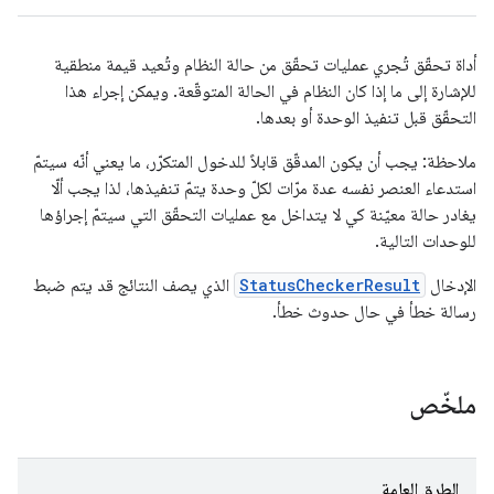
أداة تحقّق تُجري عمليات تحقّق من حالة النظام وتُعيد قيمة منطقية
للإشارة إلى ما إذا كان النظام في الحالة المتوقّعة. ويمكن إجراء هذا
التحقّق قبل تنفيذ الوحدة أو بعدها.
ملاحظة: يجب أن يكون المدقّق قابلاً للدخول المتكرّر، ما يعني أنّه سيتمّ
استدعاء العنصر نفسه عدة مرّات لكلّ وحدة يتمّ تنفيذها، لذا يجب ألّا
يغادر حالة معيّنة كي لا يتداخل مع عمليات التحقّق التي سيتمّ إجراؤها
للوحدات التالية.
الإدخال
StatusCheckerResult
الذي يصف النتائج قد يتم ضبط
رسالة خطأ في حال حدوث خطأ.
ملخّص
الطرق العامة