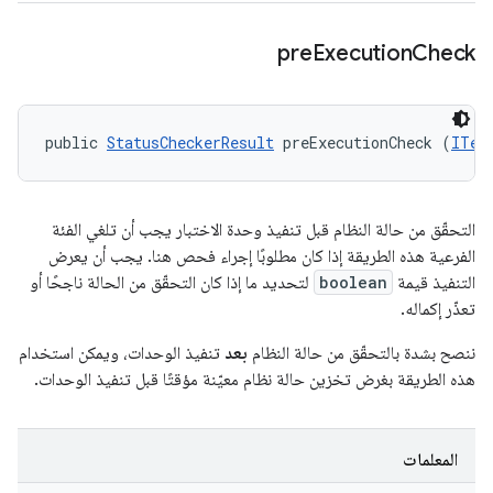
pre
Execution
Check
public 
StatusCheckerResult
 preExecutionCheck (
ITes
التحقّق من حالة النظام قبل تنفيذ وحدة الاختبار يجب أن تلغي الفئة
الفرعية هذه الطريقة إذا كان مطلوبًا إجراء فحص هنا. يجب أن يعرض
التنفيذ قيمة
boolean
لتحديد ما إذا كان التحقّق من الحالة ناجحًا أو
تعذّر إكماله.
ننصح بشدة بالتحقّق من حالة النظام
بعد
تنفيذ الوحدات، ويمكن استخدام
هذه الطريقة بغرض تخزين حالة نظام معيّنة مؤقتًا قبل تنفيذ الوحدات.
المعلمات