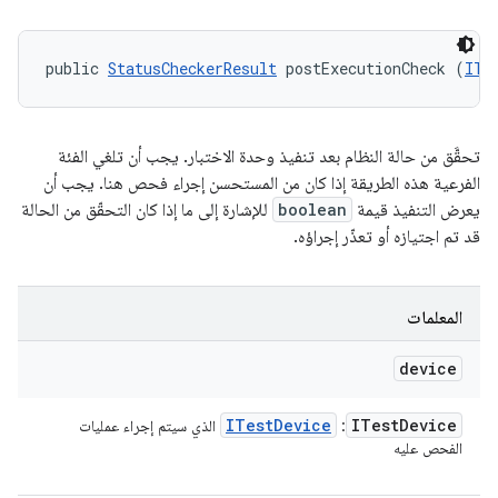
public 
StatusCheckerResult
 postExecutionCheck (
ITe
تحقَّق من حالة النظام بعد تنفيذ وحدة الاختبار. يجب أن تلغي الفئة
الفرعية هذه الطريقة إذا كان من المستحسن إجراء فحص هنا. يجب أن
يعرض التنفيذ قيمة
boolean
للإشارة إلى ما إذا كان التحقّق من الحالة
قد تم اجتيازه أو تعذّر إجراؤه.
المعلمات
device
ITest
Device
ITest
Device
:
الذي سيتم إجراء عمليات
الفحص عليه