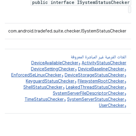
public interface ISystemStatusChecker
com.android.tradefed.suite.checker.ISystemStatusChecker
الفئات الفرعية غير المباشرة المعروفة
ActivityStatusChecker
و
DeviceAvailableChecker
و
DeviceBaselineChecker
و
DeviceSettingChecker
و
DeviceStorageStatusChecker
و
EnforcedSeLinuxChecker
و
FilesystemRootChecker
و
KeyguardStatusChecker
و
LeakedThreadStatusChecker
و
ShellStatusChecker
و
SystemServerFileDescriptorChecker
و
SystemServerStatusChecker
و
TimeStatusChecker
و
UserChecker