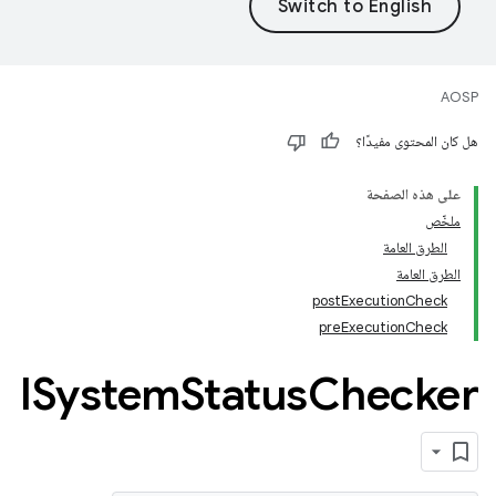
AOSP
هل كان المحتوى مفيدًا؟
على هذه الصفحة
ملخّص
الطرق العامة
الطرق العامة
postExecutionCheck
preExecutionCheck
ISystem
Status
Checker