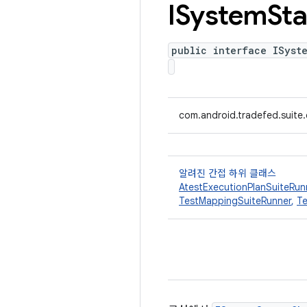
ISystem
Sta
public interface ISyst
com.android.tradefed.suite
알려진 간접 하위 클래스
AtestExecutionPlanSuiteRun
TestMappingSuiteRunner
,
Te