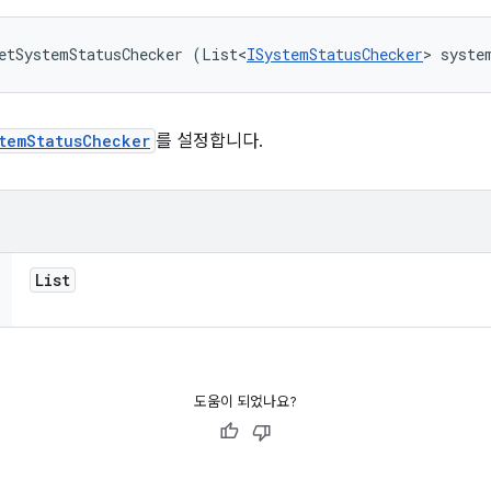
etSystemStatusChecker (List<
ISystemStatusChecker
> syste
temStatusChecker
를 설정합니다.
List
도움이 되었나요?