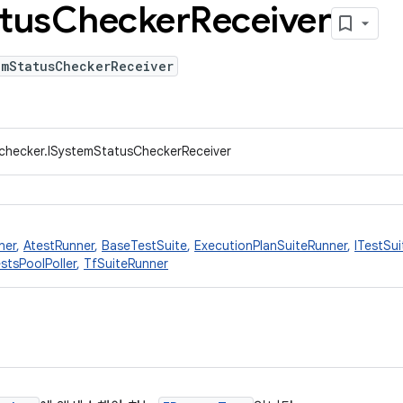
tus
Checker
Receiver
emStatusCheckerReceiver
.checker.ISystemStatusCheckerReceiver
ner
,
AtestRunner
,
BaseTestSuite
,
ExecutionPlanSuiteRunner
,
ITestSui
stsPoolPoller
,
TfSuiteRunner