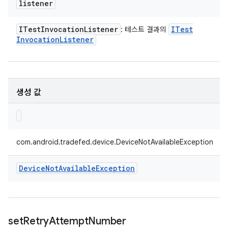
listener
ITest
Invocation
Listener
ITest
: 테스트 결과의
Invocation
Listener
생성 값
com.android.tradefed.device.DeviceNotAvailableException
Device
Not
Available
Exception
set
Retry
Attempt
Number