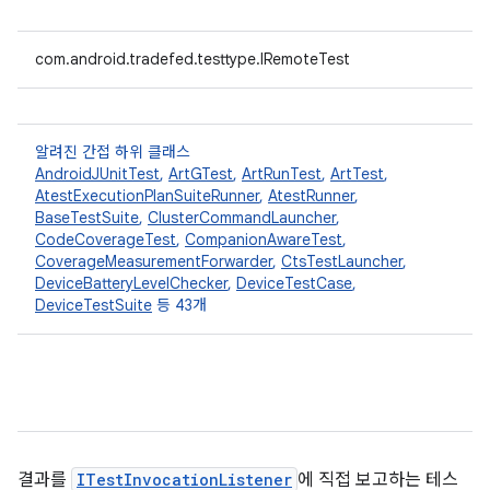
com.android.tradefed.testtype.IRemoteTest
알려진 간접 하위 클래스
AndroidJUnitTest
,
ArtGTest
,
ArtRunTest
,
ArtTest
,
AtestExecutionPlanSuiteRunner
,
AtestRunner
,
BaseTestSuite
,
ClusterCommandLauncher
,
CodeCoverageTest
,
CompanionAwareTest
,
CoverageMeasurementForwarder
,
CtsTestLauncher
,
DeviceBatteryLevelChecker
,
DeviceTestCase
,
DeviceTestSuite
등 43개
결과를
ITestInvocationListener
에 직접 보고하는 테스