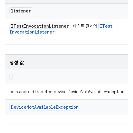
listener
ITest
Invocation
Listener
ITest
: 테스트 결과의
Invocation
Listener
생성 값
com.android.tradefed.device.DeviceNotAvailableException
Device
Not
Available
Exception