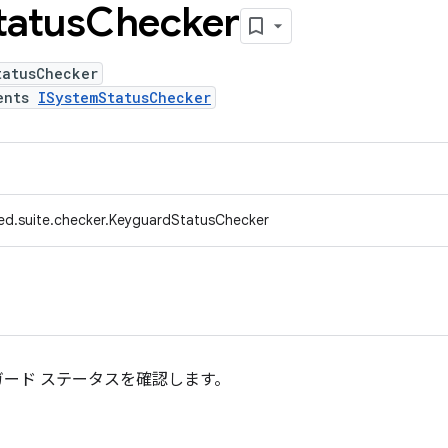
tatus
Checker
tatusChecker
ents
ISystemStatusChecker
ed.suite.checker.KeyguardStatusChecker
ード ステータスを確認します。