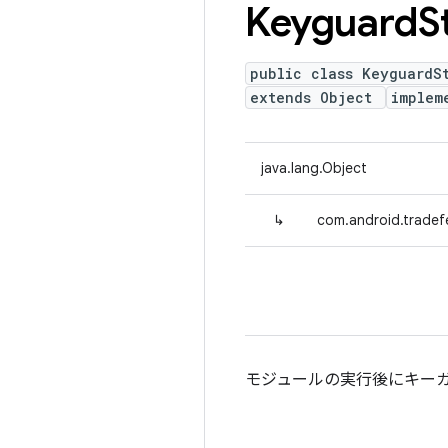
Keyguard
S
public class KeyguardS
extends Object
implem
java.lang.Object
↳
com.android.tradef
モジュールの実行後にキーガ