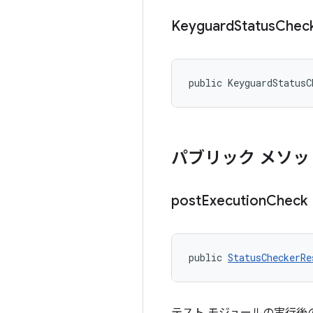
Keyguard
Status
Chec
public KeyguardStatusC
パブリック メソッ
post
Execution
Check
public 
StatusCheckerRe