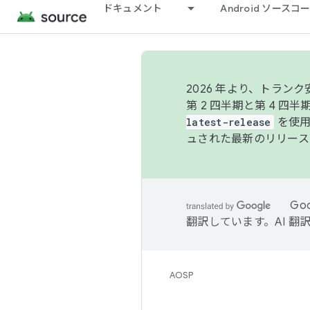
ドキュメント
Android ソース
2026 年より、トラ
第 2 四半期と第 4 四
latest-release
を使用
ュされた最新のリリース
Go
翻訳しています。AI 
AOSP