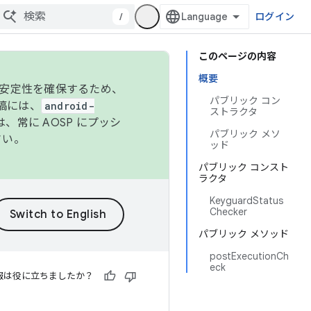
/
ログイン
このページの内容
概要
の安定性を確保するため、
パブリック コン
投稿には、
android-
ストラクタ
、常に AOSP にプッシ
パブリック メソ
さい。
ッド
パブリック コンスト
ラクタ
KeyguardStatus
Checker
パブリック メソッド
postExecutionCh
eck
報は役に立ちましたか？