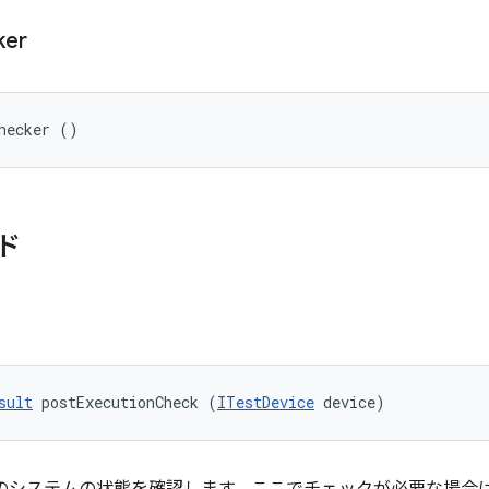
ker
hecker ()
ド
sult
 postExecutionCheck (
ITestDevice
 device)