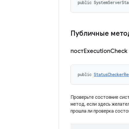
public SystemServerSta
Публичные мет
постExecution
Check
public 
StatusCheckerRe
Проверьте состояние сист
метод, если здесь желате
прошла ли проверка состоя