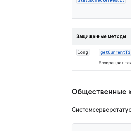
Status
Checker
Result
Защищенные методы
long
get
Current
Ti
Возвращает тек
Общественные 
Системсерверстату