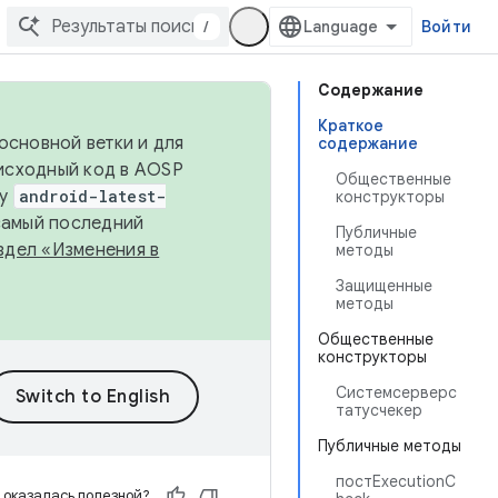
/
Войти
Содержание
Краткое
основной ветки и для
содержание
исходный код в AOSP
Общественные
ку
android-latest-
конструкторы
 самый последний
Публичные
здел «Изменения в
методы
Защищенные
методы
Общественные
конструкторы
Системсерверс
татусчекер
Публичные методы
постExecutionC
 оказалась полезной?