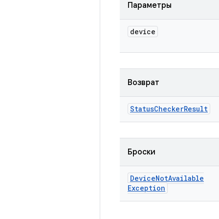
Параметры
device
Возврат
Status
Checker
Result
Броски
Device
Not
Available
Exception