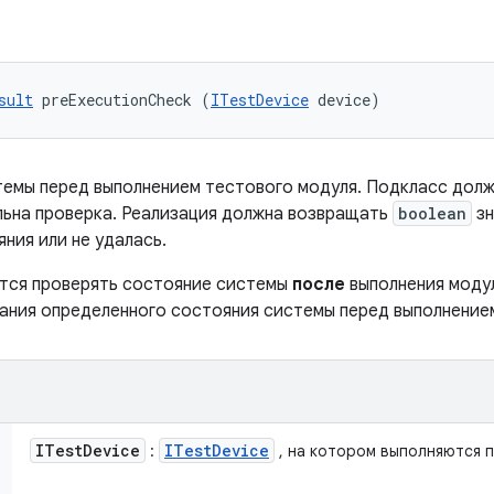
sult
 preExecutionCheck (
ITestDevice
 device)
темы перед выполнением тестового модуля. Подкласс дол
льна проверка. Реализация должна возвращать
boolean
зн
ния или не удалась.
тся проверять состояние системы
после
выполнения модул
ания определенного состояния системы перед выполнение
ITest
Device
ITest
Device
:
, на котором выполняются 