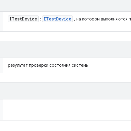
ITest
Device
ITest
Device
:
, на котором выполняются 
результат проверки состояния системы