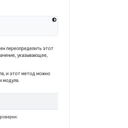
жен переопределить этот
ачение, указывающее,
я, и этот метод можно
м модуля.
проверки.