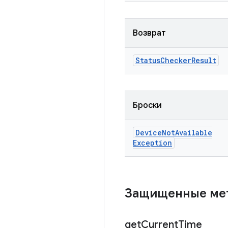
Возврат
Status
Checker
Result
Броски
Device
Not
Available
Exception
Защищенные м
get
Current
Time