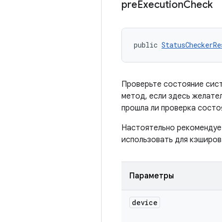
pre
Execution
Check
public 
StatusCheckerRe
Проверьте состояние сис
метод, если здесь желате
прошла ли проверка состоя
Настоятельно рекомендуе
использовать для кэширов
Параметры
device