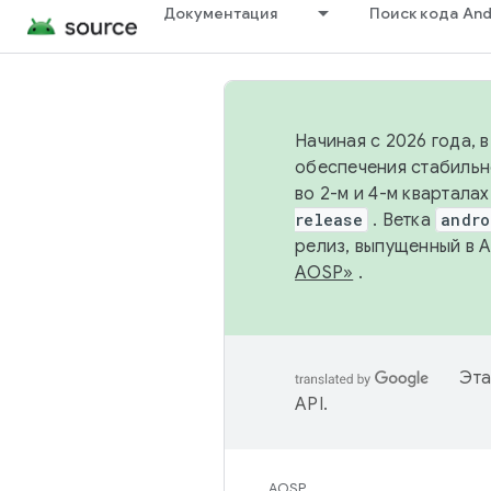
Документация
Поиск кода And
Начиная с 2026 года, 
обеспечения стабильн
во 2-м и 4-м квартала
release
. Ветка
andro
релиз, выпущенный в 
AOSP»
.
Эта
API
.
AOSP