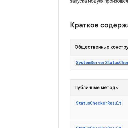
запуска модуля произошел
Краткое содер
Общественные констр
System
Server
Status
Che
Публичные методы
Status
Checker
Result