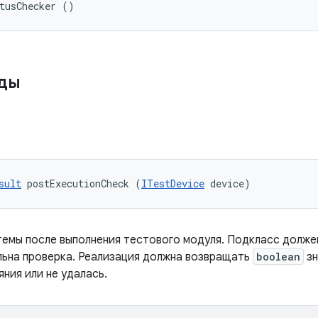
tusChecker ()
оды
sult
 postExecutionCheck (
ITestDevice
 device)
емы после выполнения тестового модуля. Подкласс долже
льна проверка. Реализация должна возвращать
boolean
зн
ния или не удалась.