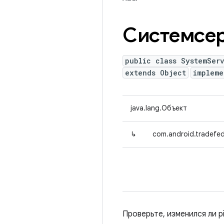
Системсер
public class SystemSer
extends Object
implem
java.lang.Объект
↳
com.android.tradefed
Проверьте, изменился ли p