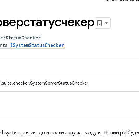
верстатусчекер
verStatusChecker
ents
ISystemStatusChecker
.suite.checker.SystemServerStatusChecker
id system_server до и после запуска модуля. Новый pid буде