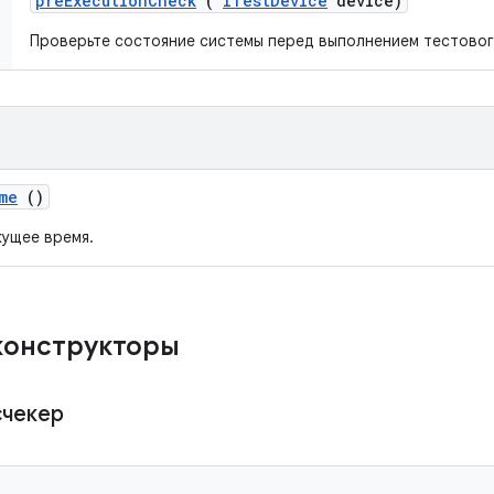
pre
Execution
Check
(
ITest
Device
device)
Проверьте состояние системы перед выполнением тестовог
me
()
ущее время.
конструкторы
счекер