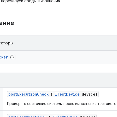
 перезапуск среды выполнения.
жание
укторы
cker
()
post
Execution
Check
(
ITest
Device
device)
Проверьте состояние системы после выполнения тестового