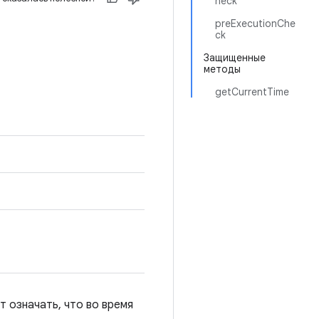
heck
preExecutionChe
ck
Защищенные
методы
getCurrentTime
т означать, что во время