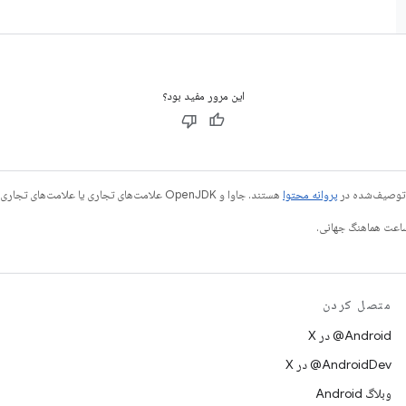
این مرور مفید بود؟
ی توصیف‌شده در
پروانه محتوا
هستند. جاوا و OpenJDK علامت‌های تجاری یا علامت‌های تجاری ثبت‌شده Oracle و/یا وابسته‌های آن هستند.
متصل کردن
‫‎@Android در X
‫‎@AndroidDev در X
وبلاگ Android