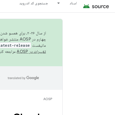
اسناد
جستجوی کد اندروید
از سال ۲۰۲۶، برای ه
چهارم در AOSP منتشر خواهیم کرد. برای ساخت و مشارکت در AOSP،
مانیفست
latest-release
تغییرات در AOSP
مراجعه کنی
ا
AOSP