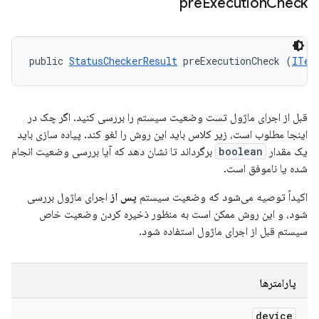
pre
Execution
Check
public 
StatusCheckerResult
 preExecutionCheck (
ITes
قبل از اجرای ماژول تست وضعیت سیستم را بررسی کنید. اگر چک در
اینجا مطلوب است، زیر کلاس باید این روش را لغو کند. پیاده سازی باید
یک مقدار
boolean
برگرداند تا نشان دهد که آیا بررسی وضعیت انجام
شده یا ناموفق است.
اکیداً توصیه می‌شود که وضعیت سیستم
پس از
اجرای ماژول بررسی
شود، و این روش ممکن است به منظور ذخیره کردن وضعیت خاص
سیستم قبل از اجرای ماژول استفاده شود.
پارامترها
device