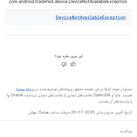
com.android.tradefed.device.DeviceNotAvailableException
Device
Not
Available
Exception
این مرور مفید بود؟
محتوا و نمونه کدها در این صفحه مشمول پروانه‌های توصیف‌شده در
پروانه محتوا
هستند. جاوا و OpenJDK علامت‌های تجاری یا علامت‌های تجاری ثبت‌شده Oracle و/
یا وابسته‌های آن هستند.
تاریخ آخرین به‌روزرسانی 2025-07-29 به‌وقت ساعت هماهنگ جهانی.
ساخت