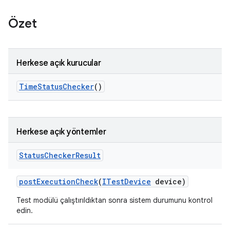
Özet
Herkese açık kurucular
Time
Status
Checker
()
Herkese açık yöntemler
Status
Checker
Result
post
Execution
Check
(
ITest
Device
device)
Test modülü çalıştırıldıktan sonra sistem durumunu kontrol
edin.