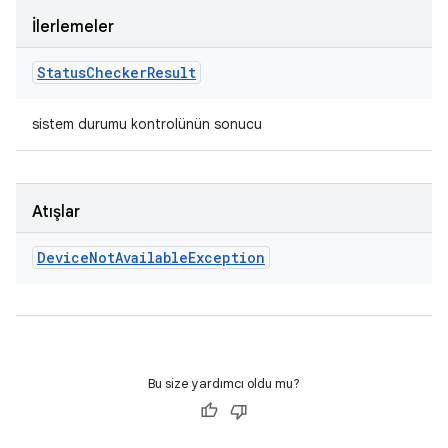
İlerlemeler
Status
Checker
Result
sistem durumu kontrolünün sonucu
Atışlar
Device
Not
Available
Exception
Bu size yardımcı oldu mu?