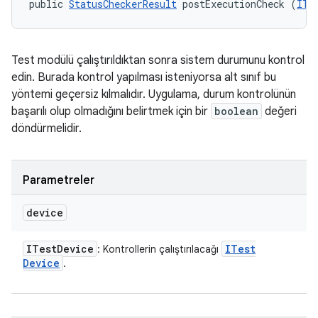
public 
StatusCheckerResult
 postExecutionCheck (
ITe
Test modülü çalıştırıldıktan sonra sistem durumunu kontrol
edin. Burada kontrol yapılması isteniyorsa alt sınıf bu
yöntemi geçersiz kılmalıdır. Uygulama, durum kontrolünün
başarılı olup olmadığını belirtmek için bir
boolean
değeri
döndürmelidir.
Parametreler
device
ITest
Device
ITest
: Kontrollerin çalıştırılacağı
Device
.