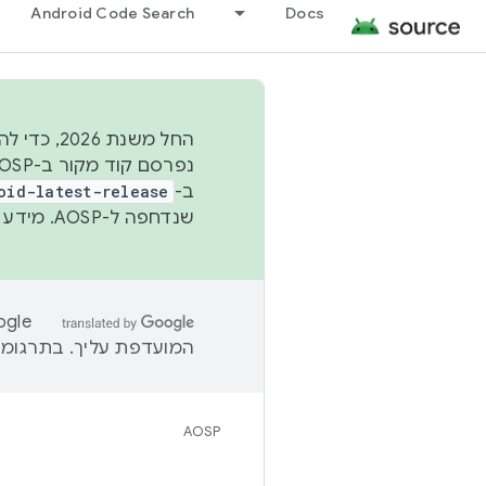
Android Code Search
Docs
החל משנת
ב-
oid-latest-release
שנדחפה ל-AOSP. מידע נוסף זמין במאמר
המועדפת עליך. בתרגומים
AOSP