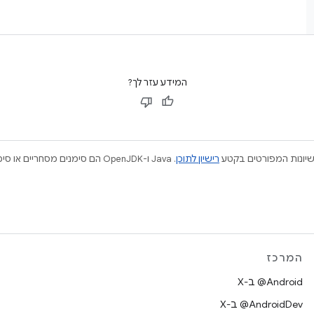
המידע עזר לך?
ישיונות המפורטים בקטע
רישיון לתוכן
המרכז
‫‎@Android ב-X
‫‎@AndroidDev ב-X