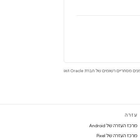
.‏ Java ו-OpenJDK הם סימנים מסחריים או סימנים מסחריים רשומים של חברת Oracle ו/או
עזרה
מרכז העזרה של Android
מרכז העזרה של Pixel