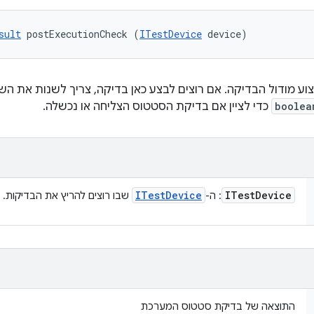
sult
 postExecutionCheck (
ITestDevice
 device)
וע מודול הבדיקה. אם רוצים לבצע כאן בדיקה, צריך לשנות את הש
boolea
כדי לציין אם בדיקת הסטטוס הצליחה או נכשלה.
ITest
Device
ITest
Device
: ה-
שבו רוצים להריץ את הבדיקות.
התוצאה של בדיקת סטטוס המערכת