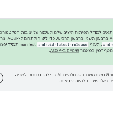
 2026, כדי להתאים למודל הפיתוח היציב שלנו ולשמור על יציבות הפלט
נפרסם קוד מקור ב-AOSP 
andr
. הענף
android-latest-release
manifest תמי
שינויים ב-AOSP
.
‫Google משתמשת בטכנולוגיית AI כדי לתרגם תוכן לשפה
 כאלו עשויות להיות שגיאות.