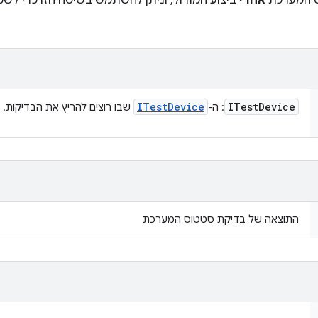
ס המערכת
אחרי
ביצוע המודול, וניתן להשתמש בשיטה הזו כדי לש
ITest
Device
ITest
Device
: ה-
שבו רוצים להריץ את הבדיקות.
התוצאה של בדיקת סטטוס המערכת