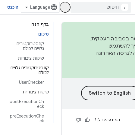
/
היכנס
בדף הזה
סיכום
פורמה בסביבה העסקית,
קונסטרוקטורים
ברבעון השני וברבעון הרביעי. כדי ליצור ולתרום ל-AOSP, צריך להשתמש
גלויים לכולם
ד יפנה לגרסה האחרונה
שיטות ציבוריות
קונסטרוקטורים גלויים
לכולם
UserChecker
שיטות ציבוריות
postExecutionCh
eck
preExecutionChe
המידע עזר לך?
ck