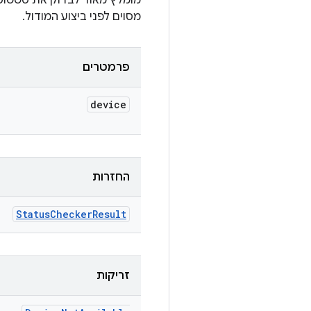
מומלץ מאוד לבדוק את סטטו
מסוים לפני ביצוע המודול.
פרמטרים
device
החזרות
Status
Checker
Result
זריקות