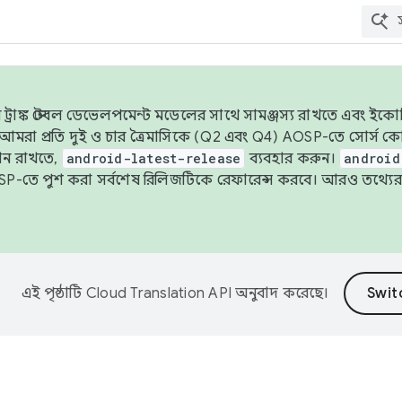
াঙ্ক স্টেবল ডেভেলপমেন্ট মডেলের সাথে সামঞ্জস্য রাখতে এবং ইকোসিস্ট
ে, আমরা প্রতি দুই ও চার ত্রৈমাসিকে (Q2 এবং Q4) AOSP-তে সোর্স
ান রাখতে,
android-latest-release
ব্যবহার করুন।
android
বদা AOSP-তে পুশ করা সর্বশেষ রিলিজটিকে রেফারেন্স করবে। আরও তথ্যের
এই পৃষ্ঠাটি
Cloud Translation API
অনুবাদ করেছে।