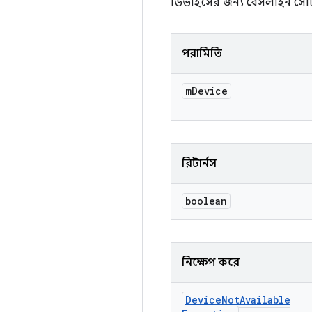
ডিভাইসের জন্য বেসলাইন সেট
পরামিতি
m
Device
রিটার্নস
boolean
নিক্ষেপ করে
Device
Not
Available