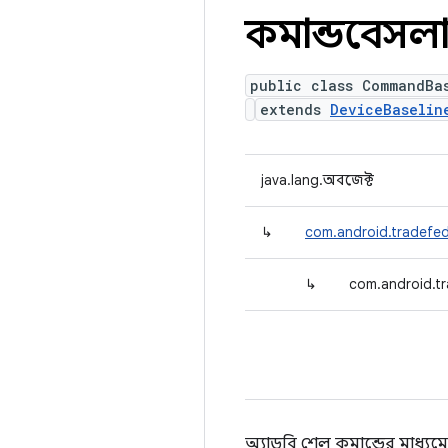
কমান্ডবেসল
public class CommandBa
extends
DeviceBaselin
java.lang.অবজেক্ট
↳
com.android.tradefed.
↳
com.android.tr
অ্যাডবি শেল কমান্ডের মাধ্য