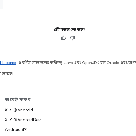
এটি কাজে লেগেছে?
t License
-এ বর্ণিত লাইসেন্সের অধীনস্থ। Java এবং OpenJDK হল Oracle এবং/অথবা তার
 হয়েছে।
কানেক্ট করুন
X-এ @Android
X-এ @AndroidDev
Android ব্লগ