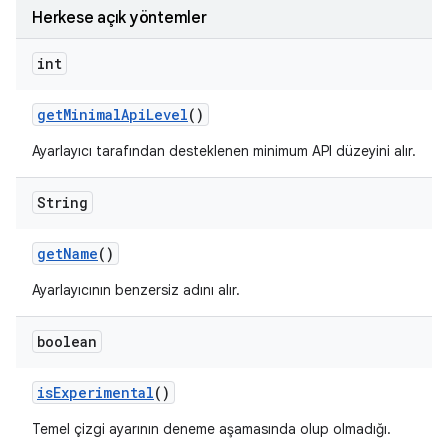
Herkese açık yöntemler
int
get
Minimal
Api
Level
()
Ayarlayıcı tarafından desteklenen minimum API düzeyini alır.
String
get
Name
()
Ayarlayıcının benzersiz adını alır.
boolean
is
Experimental
()
Temel çizgi ayarının deneme aşamasında olup olmadığı.