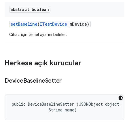
abstract boolean
set
Baseline
(
ITest
Device
m
Device)
Cihaz için temel ayarını belirler.
Herkese açık kurucular
Device
Baseline
Setter
public DeviceBaselineSetter (JSONObject object, 

                String name)