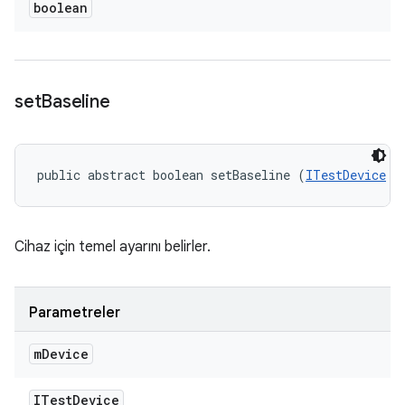
boolean
set
Baseline
public abstract boolean setBaseline (
ITestDevice
 m
Cihaz için temel ayarını belirler.
Parametreler
m
Device
ITest
Device