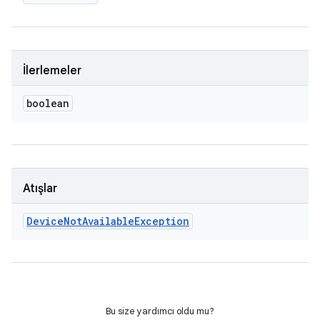
İlerlemeler
boolean
Atışlar
Device
Not
Available
Exception
Bu size yardımcı oldu mu?