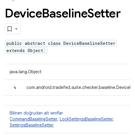
Device
Baseline
Setter
public abstract class DeviceBaselineSetter
extends Object
java.lang.Object
↳
com.android.tradefed.suite.checker.baseline.DeviceBa
Bilinen doğrudan alt sınıflar
CommandBaselineSetter
,
LockSettingsBaselineSetter
,
SettingsBaselineSetter