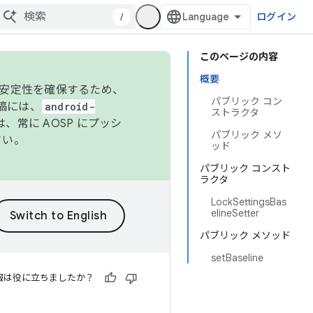
/
ログイン
このページの内容
概要
の安定性を確保するため、
パブリック コン
投稿には、
android-
ストラクタ
、常に AOSP にプッシ
パブリック メソ
さい。
ッド
パブリック コンスト
ラクタ
LockSettingsBas
elineSetter
パブリック メソッド
setBaseline
報は役に立ちましたか？