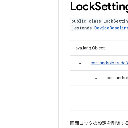
Lock
Settin
public class LockSettin
extends
DeviceBaselin
java.lang.Object
↳
com.android.tradefe
↳
com.android
画面ロックの設定を削除す