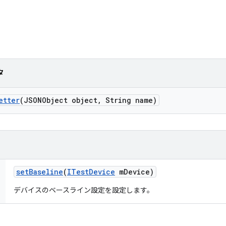
タ
etter
(JSONObject object
,
String name)
set
Baseline
(
ITest
Device
m
Device)
デバイスのベースライン設定を設定します。