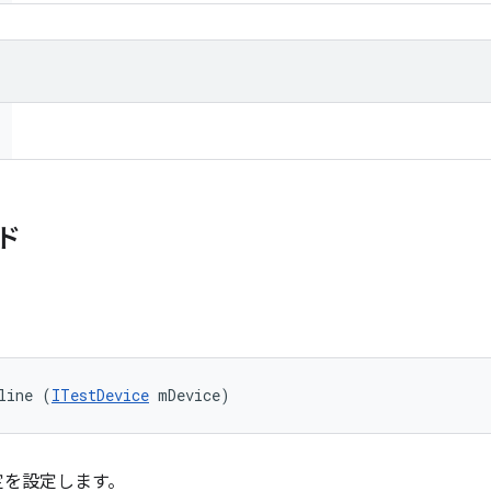
ド
line (
ITestDevice
 mDevice)
定を設定します。