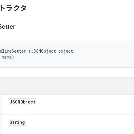
トラクタ
Setter
elineSetter (JSONObject object, 

 name)
JSONObject
String