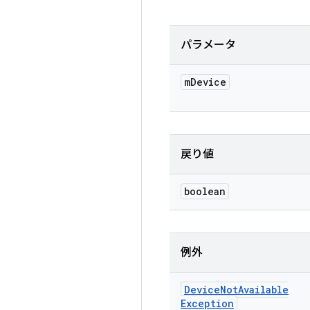
パラメータ
m
Device
戻り値
boolean
例外
Device
Not
Available
Exception