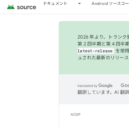
ドキュメント
Android ソース
2026 年より、トラ
第 2 四半期と第 4 四
latest-release
を使用
ュされた最新のリリース
Go
翻訳しています。AI 
AOSP