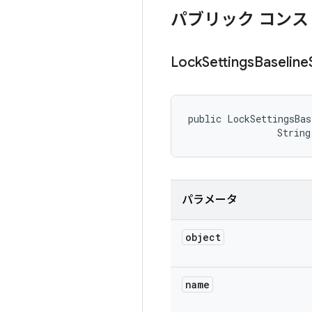
パブリック コンス
Lock
Settings
Baseline
public LockSettingsBas
                String
パラメータ
object
name