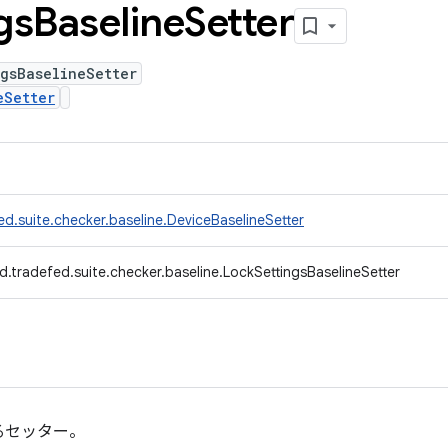
gs
Baseline
Setter
gsBaselineSetter
eSetter
d.suite.checker.baseline.DeviceBaselineSetter
.tradefed.suite.checker.baseline.LockSettingsBaselineSetter
るセッター。