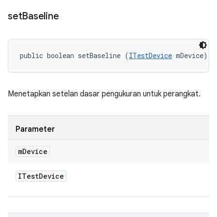
set
Baseline
public boolean setBaseline (
ITestDevice
 mDevice)
Menetapkan setelan dasar pengukuran untuk perangkat.
Parameter
m
Device
ITest
Device