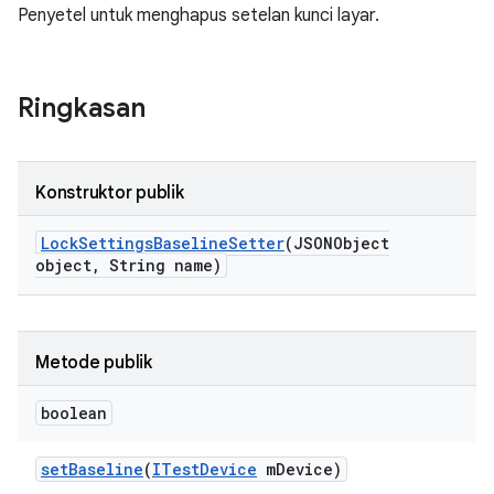
Penyetel untuk menghapus setelan kunci layar.
Ringkasan
Konstruktor publik
Lock
Settings
Baseline
Setter
(JSONObject
object
,
String name)
Metode publik
boolean
set
Baseline
(
ITest
Device
m
Device)