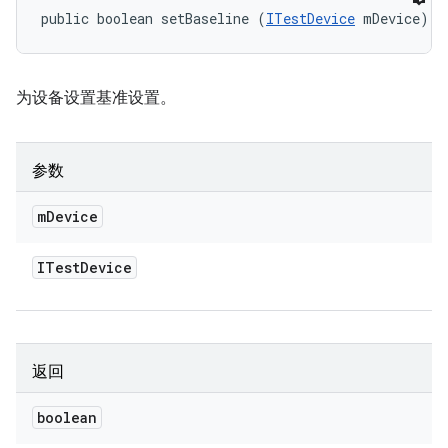
public boolean setBaseline (
ITestDevice
 mDevice)
为设备设置基准设置。
参数
m
Device
ITest
Device
返回
boolean