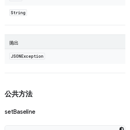
String
抛出
JSONException
公共方法
set
Baseline