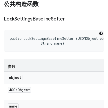
公共构造函数
Lock
Settings
Baseline
Setter
public LockSettingsBaselineSetter (JSONObject objec
                String name)
参数
object
JSONObject
name