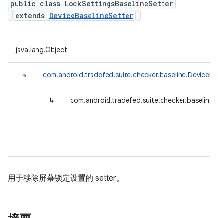
public class LockSettingsBaselineSetter
extends
DeviceBaselineSetter
java.lang.Object
↳
com.android.tradefed.suite.checker.baseline.DeviceBa
↳
com.android.tradefed.suite.checker.baseline.
用于移除屏幕锁定设置的 setter。