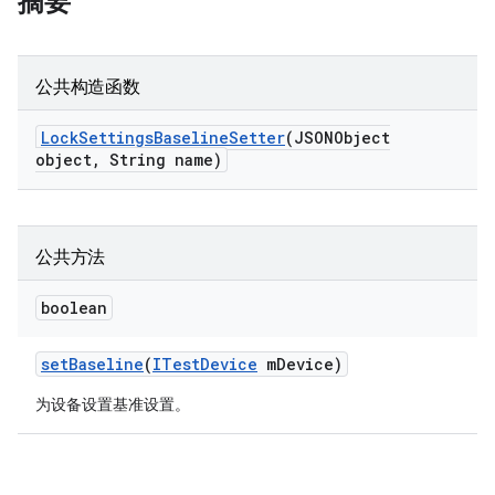
摘要
公共构造函数
Lock
Settings
Baseline
Setter
(JSONObject
object
,
String name)
公共方法
boolean
set
Baseline
(
ITest
Device
m
Device)
为设备设置基准设置。