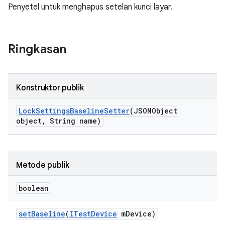
Penyetel untuk menghapus setelan kunci layar.
Ringkasan
Konstruktor publik
Lock
Settings
Baseline
Setter
(JSONObject
object
,
String name)
Metode publik
boolean
set
Baseline
(
ITest
Device
m
Device)