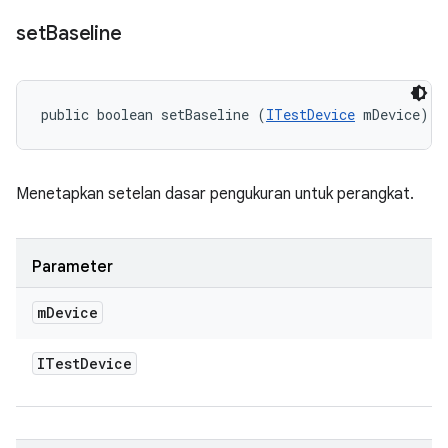
set
Baseline
public boolean setBaseline (
ITestDevice
 mDevice)
Menetapkan setelan dasar pengukuran untuk perangkat.
Parameter
m
Device
ITest
Device