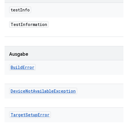
test
Info
Test
Information
Ausgabe
Build
Error
Device
Not
Available
Exception
Target
Setup
Error