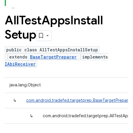
All
Test
Apps
Install
Setup
public class AllTestAppsInstallSetup
extends
BaseTargetPreparer
implements
IAbiReceiver
java.lang.Object
↳
com.android.tradefed.targetprep.BaseTargetPreparer
↳
com.android.tradefed.targetprep.AllTestApps