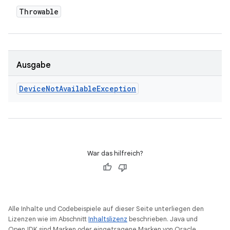
Throwable
Ausgabe
Device
Not
Available
Exception
War das hilfreich?
Alle Inhalte und Codebeispiele auf dieser Seite unterliegen den
Lizenzen wie im Abschnitt
Inhaltslizenz
beschrieben. Java und
OpenJDK sind Marken oder eingetragene Marken von Oracle