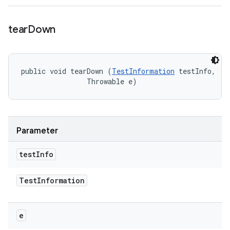
tear
Down
public void tearDown (
TestInformation
 testInfo, 

                Throwable e)
Parameter
test
Info
Test
Information
e