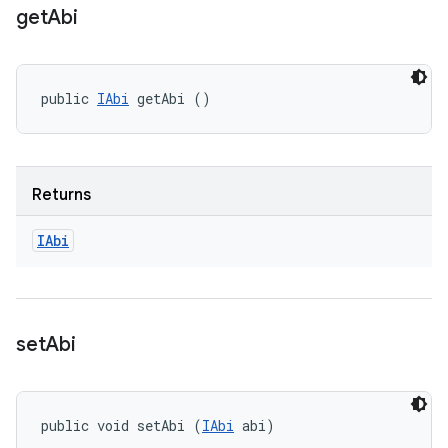
get
Abi
public 
IAbi
 getAbi ()
Returns
IAbi
set
Abi
public void setAbi (
IAbi
 abi)