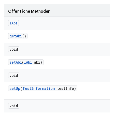
Öffentliche Methoden
IAbi
get
Abi
()
void
set
Abi
(
IAbi
abi)
void
set
Up
(
Test
Information
test
Info)
void