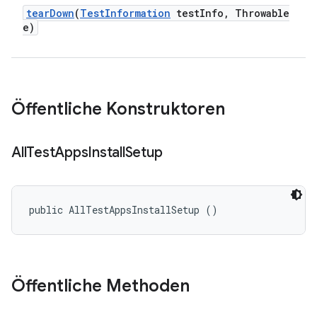
tear
Down
(
Test
Information
test
Info
,
Throwable
e)
Öffentliche Konstruktoren
All
Test
Apps
Install
Setup
public AllTestAppsInstallSetup ()
Öffentliche Methoden