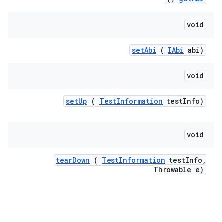
void
set
Abi
(
IAbi
abi)
void
set
Up
(
Test
Information
test
Info)
void
tear
Down
(
Test
Information
test
Info
,
Throwable e)