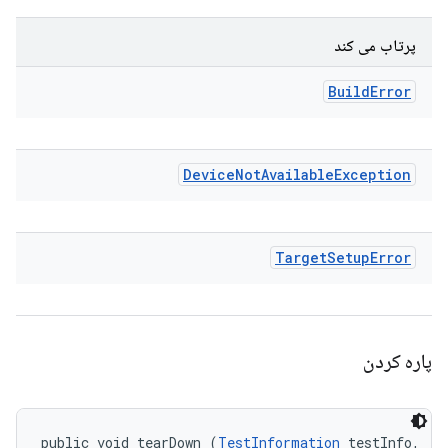
پرتاب می کند
Build
Error
Device
Not
Available
Exception
Target
Setup
Error
پاره کردن
public void tearDown (
TestInformation
 testInfo, 
