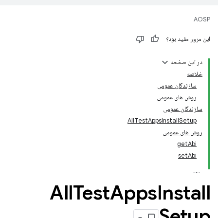
AOSP
این مرور مفید بود؟
در این صفحه
خلاصه
سازندگان عمومی
روش های عمومی
سازندگان عمومی
AllTestAppsInstallSetup
روش های عمومی
getAbi
setAbi
All
Test
Apps
Install
Setup