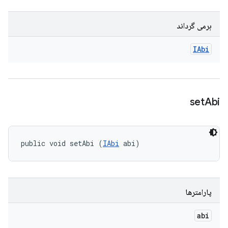
برمی گرداند
IAbi
set
Abi
public void setAbi (
IAbi
 abi)
پارامترها
abi