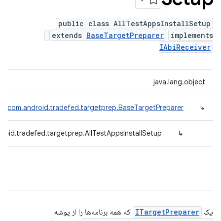
public class AllTestAppsInstallSetup
extends
BaseTargetPreparer
implements
IAbiReceiver
java.lang.object
com.android.tradefed.targetprep.BaseTargetPreparer
↳
roid.tradefed.targetprep.AllTestAppsInstallSetup
↳
یک
ITargetPreparer
که همه برنامه‌ها را از پوشه