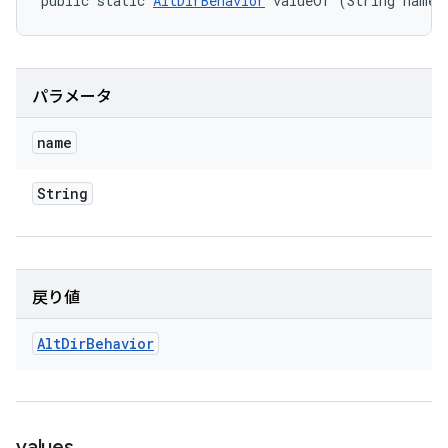
public static 
AltDirBehavior
 valueOf (String name)
パラメータ
name
String
戻り値
Alt
Dir
Behavior
values