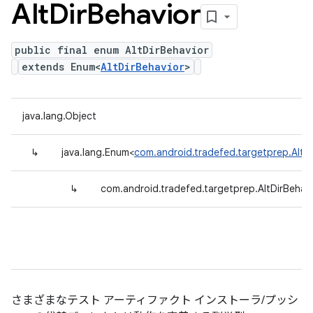
Alt
Dir
Behavior
public final enum AltDirBehavior
extends Enum<
AltDirBehavior
>
java.lang.Object
↳
java.lang.Enum<
com.android.tradefed.targetprep.AltDi
↳
com.android.tradefed.targetprep.AltDirBehav
さまざまなテスト アーティファクト インストーラ/プッシ