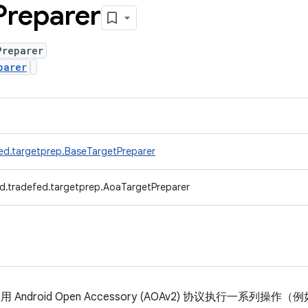
Preparer
Preparer
parer
ed.targetprep.BaseTargetPreparer
d.tradefed.targetprep.AoaTargetPreparer
 Android Open Accessory (AOAv2) 协议执行一系