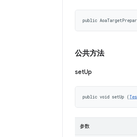
public AoaTargetPrepa
公共方法
set
Up
public void setUp (
Tes
参数