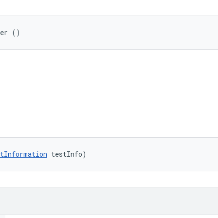
rer ()
tInformation
 testInfo)