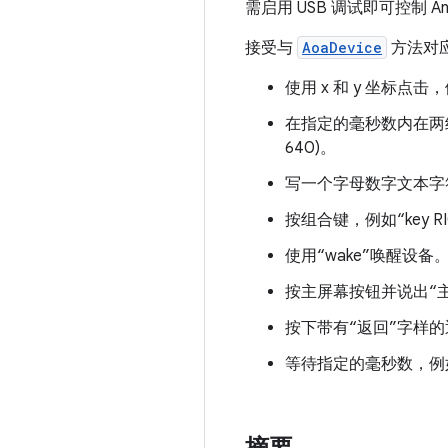
需启用 USB 调试即可控制 And
接受与
AoaDevice
方法对
使用 x 和 y 坐标点击，例如“
在指定的毫秒数内在两组坐标之
640)。
写一个字母数字文本字符串，例
按组合键，例如“key RIG
使用“wake”唤醒设备
按主屏幕按钮并说出“
按下带有“返回”字样
等待指定的毫秒数，例如“s