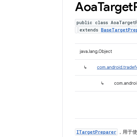
Aoa
Target
public class AoaTarget
extends
BaseTargetPre
java.lang.Object
↳
com.android.tradef
↳
com.androi
ITargetPreparer
，用于使用