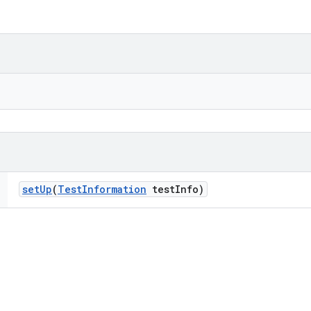
set
Up
(
Test
Information
test
Info)