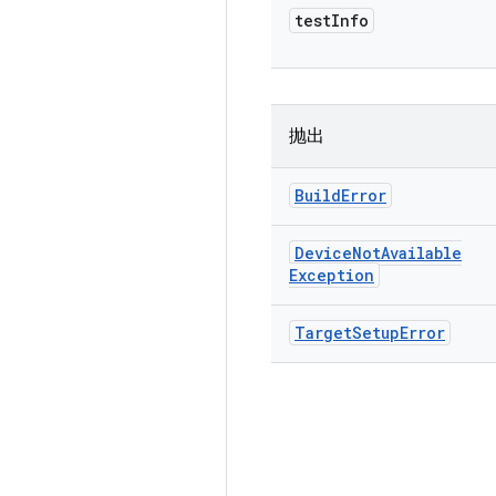
test
Info
抛出
Build
Error
Device
Not
Available
Exception
Target
Setup
Error