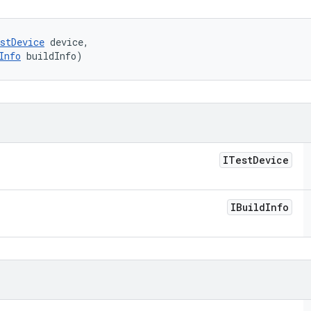
stDevice
 device, 

Info
 buildInfo)
ITest
Device
IBuild
Info