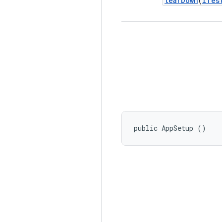
tear
Down
(
ITes
public AppSetup ()