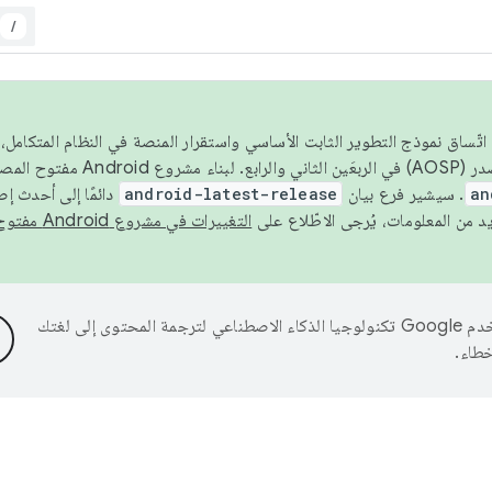
/
 عام 2026، ولضمان اتّساق نموذج التطوير الثابت الأساسي واستقرار المنصة في النظام المت
an
. سيشير فرع بيان
android-latest-release
دائمًا إلى أحدث إ
التغييرات في مشروع Android مفتوح المصدر
تستخدم Google تكنولوجيا الذكاء الاصطناعي لترجمة المحتوى إلى لغتك
خطاء.