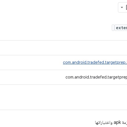
ext
com.android.tradefed.targetprep
com.android.tradefed.targetpr
باراتها