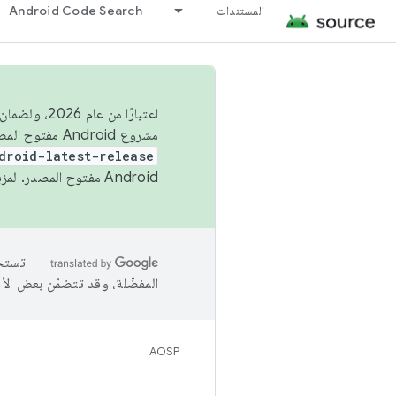
المستندات
Android Code Search
اعتبارًا من
مشروع Android مفتوح المصدر (AOSP) في الربعَين الثاني والرابع. لبناء مشروع Android مفتوح المصدر والمساهمة فيه، استخدِم
droid-latest-release
Android مفتوح المصدر. لمزيد من المعلومات، يُرجى الاطّلاع على
المفضّلة، وقد تتضمّن بعض الأ
AOSP