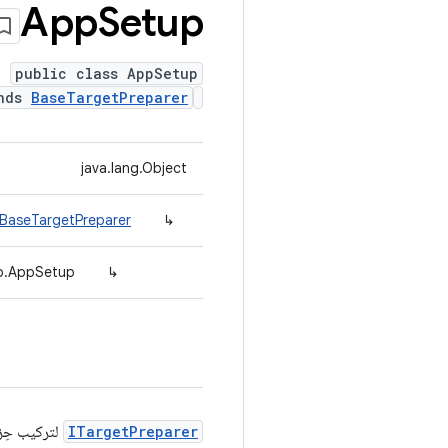
App
Setup
public class AppSetup
ends
BaseTargetPreparer
java.lang.Object
.BaseTargetPreparer
↳
ep.AppSetup
↳
ITargetPreparer
لتركيب حِزمة apk واخت