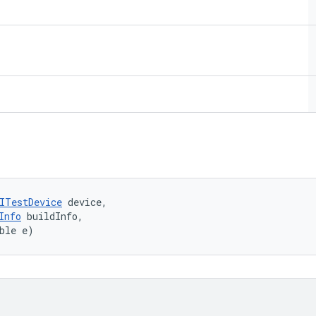
ITestDevice
 device, 

Info
 buildInfo, 

ble e)