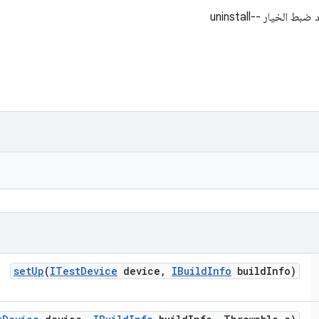
set
Up
(
ITest
Device
device
,
IBuild
Info
build
Info)