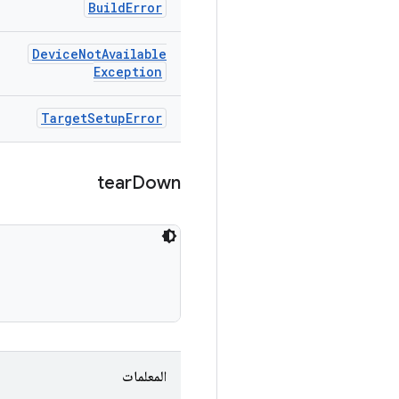
Build
Error
Device
Not
Available
Exception
Target
Setup
Error
tear
Down
المعلمات