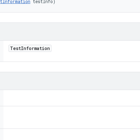
tInformation
 testInfo)
Test
Information