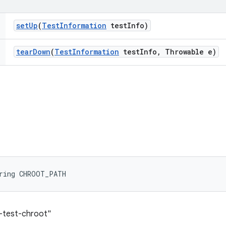
set
Up
(
Test
Information
test
Info)
tear
Down
(
Test
Information
test
Info
,
Throwable e)
tring CHROOT_PATH
-test-chroot"