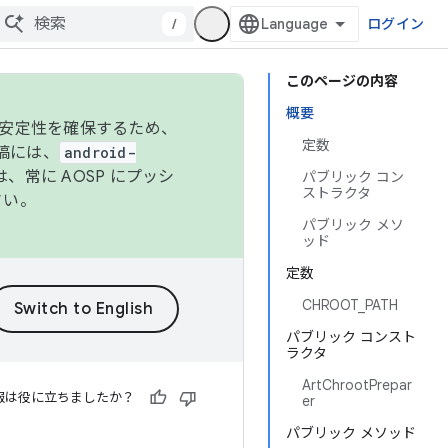
/
ログイン
このページの内容
概要
の安定性を確保するため、
定数
投稿には、
android-
、常に AOSP にプッシ
パブリック コン
ストラクタ
さい。
パブリック メソ
ッド
定数
CHROOT_PATH
パブリック コンスト
ラクタ
ArtChrootPrepar
報は役に立ちましたか？
er
パブリック メソッド