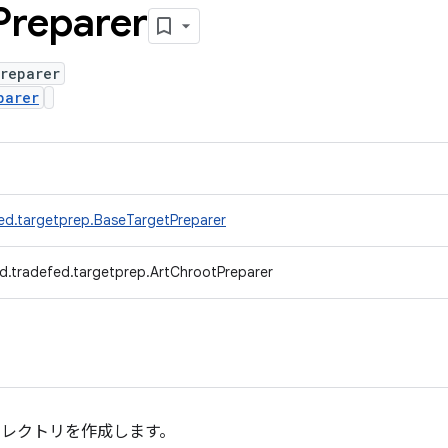
Preparer
reparer
parer
ed.targetprep.BaseTargetPreparer
d.tradefed.targetprep.ArtChrootPreparer
 ディレクトリを作成します。