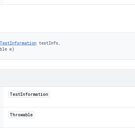
TestInformation
 testInfo, 

ble e)
Test
Information
Throwable