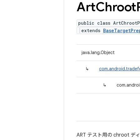
Art
Chroot
public class ArtChrootP
extends
BaseTargetPre
java.lang.Object
↳
com.android.tradef
↳
com.androi
ART テスト用の chroot