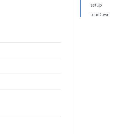
setUp
tearDown