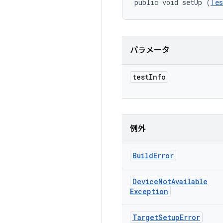
public void setUp (
Tes
パラメータ
test
Info
例外
Build
Error
Device
Not
Available
Exception
Target
Setup
Error