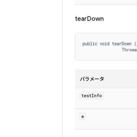
tear
Down
public void tearDown (
                Throwa
パラメータ
test
Info
e