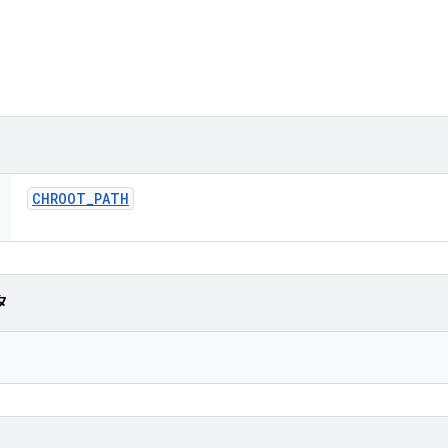
CHROOT
_
PATH
タ