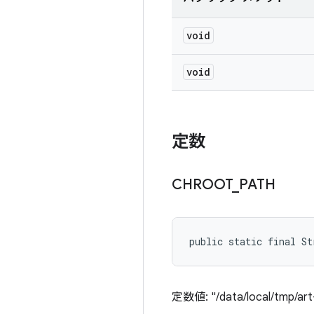
void
void
定数
CHROOT
_
PATH
public static final S
定数値: "/data/local/tmp/art