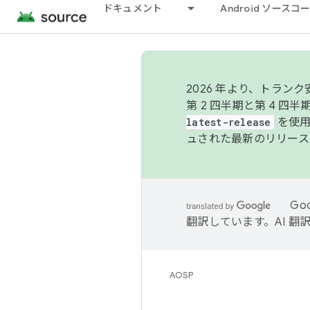
ドキュメント
Android ソース
2026 年より、トラ
第 2 四半期と第 4 四
latest-release
を使用
ュされた最新のリリース
Go
翻訳しています。AI 
AOSP