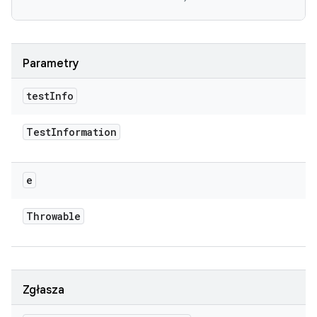
Parametry
test
Info
Test
Information
e
Throwable
Zgłasza