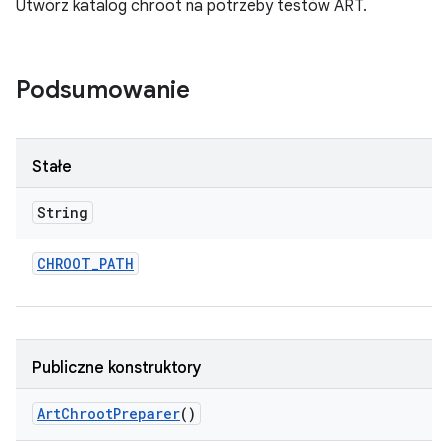
Utwórz katalog chroot na potrzeby testów ART.
Podsumowanie
Stałe
String
CHROOT
_
PATH
Publiczne konstruktory
Art
Chroot
Preparer
()