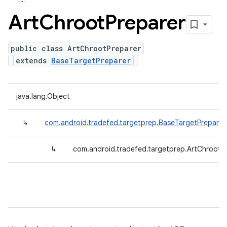
Art
Chroot
Preparer
public class ArtChrootPreparer
extends
BaseTargetPreparer
java.lang.Object
↳
com.android.tradefed.targetprep.BaseTargetPreparer
↳
com.android.tradefed.targetprep.ArtChrootP