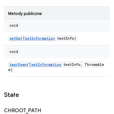
Metody publiczne
void
set
Up
(
Test
Information
test
Info)
void
tear
Down
(
Test
Information
test
Info
,
Throwable
e)
Stałe
CHROOT
_
PATH