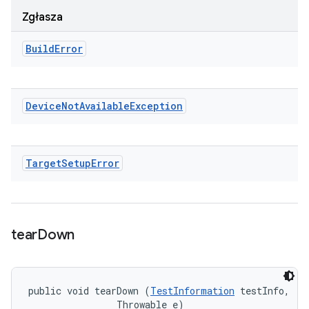
Zgłasza
Build
Error
Device
Not
Available
Exception
Target
Setup
Error
tear
Down
public void tearDown (
TestInformation
 testInfo, 

                Throwable e)