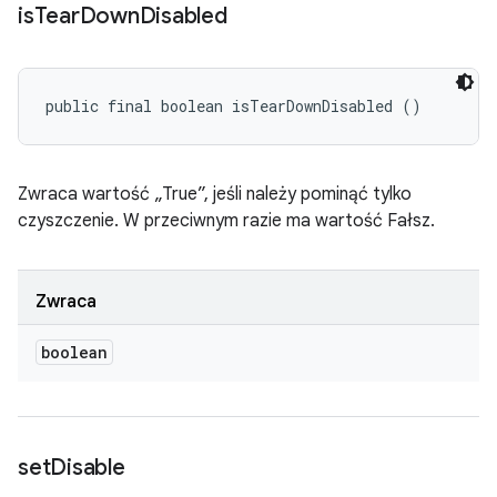
is
Tear
Down
Disabled
public final boolean isTearDownDisabled ()
Zwraca wartość „True”, jeśli należy pominąć tylko
czyszczenie. W przeciwnym razie ma wartość Fałsz.
Zwraca
boolean
set
Disable