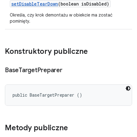
set
Disable
Tear
Down
(boolean is
Disabled)
Określa, czy krok demontażu w obiekcie ma zostać
pominięty.
Konstruktory publiczne
Base
Target
Preparer
public BaseTargetPreparer ()
Metody publiczne