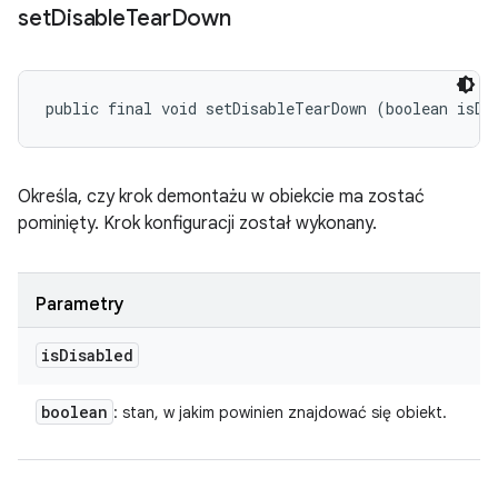
set
Disable
Tear
Down
public final void setDisableTearDown (boolean isDi
Określa, czy krok demontażu w obiekcie ma zostać
pominięty. Krok konfiguracji został wykonany.
Parametry
is
Disabled
boolean
: stan, w jakim powinien znajdować się obiekt.