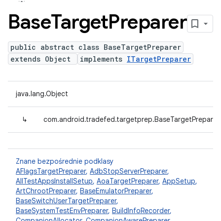
Base
Target
Preparer
public abstract class BaseTargetPreparer
extends Object
implements
ITargetPreparer
java.lang.Object
↳
com.android.tradefed.targetprep.BaseTargetPreparer
Znane bezpośrednie podklasy
AFlagsTargetPreparer
,
AdbStopServerPreparer
,
AllTestAppsInstallSetup
,
AoaTargetPreparer
,
AppSetup
,
ArtChrootPreparer
,
BaseEmulatorPreparer
,
BaseSwitchUserTargetPreparer
,
BaseSystemTestEnvPreparer
,
BuildInfoRecorder
,
CompanionAllocator
,
CompanionAwarePreparer
,