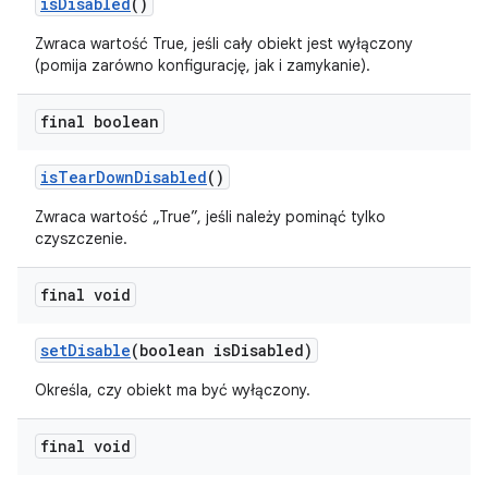
is
Disabled
()
Zwraca wartość True, jeśli cały obiekt jest wyłączony
(pomija zarówno konfigurację, jak i zamykanie).
final boolean
is
Tear
Down
Disabled
()
Zwraca wartość „True”, jeśli należy pominąć tylko
czyszczenie.
final void
set
Disable
(boolean is
Disabled)
Określa, czy obiekt ma być wyłączony.
final void