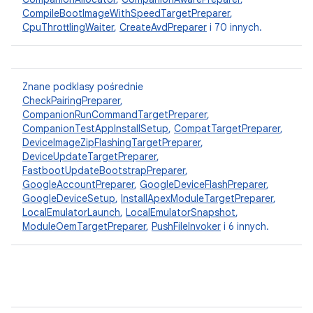
CompileBootImageWithSpeedTargetPreparer
,
CpuThrottlingWaiter
,
CreateAvdPreparer
i 70 innych.
Znane podklasy pośrednie
CheckPairingPreparer
,
CompanionRunCommandTargetPreparer
,
CompanionTestAppInstallSetup
,
CompatTargetPreparer
,
DeviceImageZipFlashingTargetPreparer
,
DeviceUpdateTargetPreparer
,
FastbootUpdateBootstrapPreparer
,
GoogleAccountPreparer
,
GoogleDeviceFlashPreparer
,
GoogleDeviceSetup
,
InstallApexModuleTargetPreparer
,
LocalEmulatorLaunch
,
LocalEmulatorSnapshot
,
ModuleOemTargetPreparer
,
PushFileInvoker
i 6 innych.