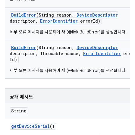
Build
Error
(String reason
,
Device
Descriptor
descriptor
,
Error
Identifier
error
Id)
세부 오류 메시지를 사용하여 새 (@link BuildError}를 생성합니다.
Build
Error
(String reason
,
Device
Descriptor
descriptor
,
Throwable cause
,
Error
Identifier
erro
Id)
세부 오류 메시지를 사용하여 새 (@link BuildError}를 생성합니다.
공개 메서드
String
get
Device
Serial
()