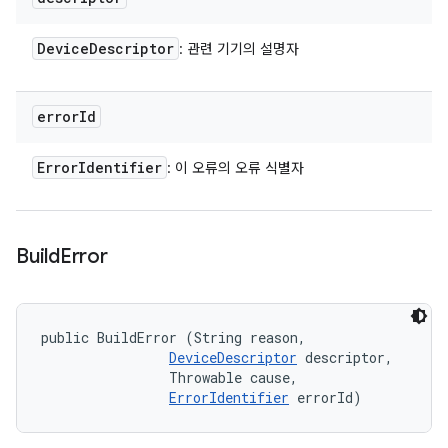
Device
Descriptor
: 관련 기기의 설명자
error
Id
Error
Identifier
: 이 오류의 오류 식별자
Build
Error
public BuildError (String reason, 

DeviceDescriptor
 descriptor, 

                Throwable cause, 

ErrorIdentifier
 errorId)