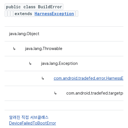
public class BuildError
extends
HarnessException
java.lang.Object
↳
java.lang.Throwable
↳
java.lang.Exception
↳
com.android.tradefed.error.HarnessExc
↳
com.android.tradefed.targetprep
알려진 직접 서브클래스
DeviceFailedToBootError