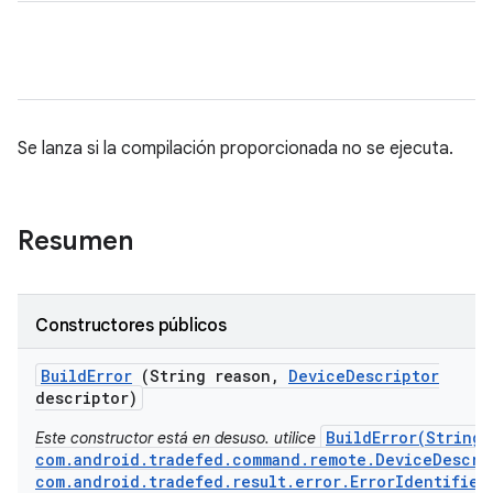
Se lanza si la compilación proporcionada no se ejecuta.
Resumen
Constructores públicos
Build
Error
(String reason
,
Device
Descriptor
descriptor)
BuildError(String,
Este constructor está en desuso. utilice
com.android.tradefed.command.remote.DeviceDescri
com.android.tradefed.result.error.ErrorIdentifier