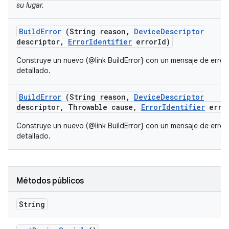
su lugar.
Build
Error
(String reason
,
Device
Descriptor
descriptor
,
Error
Identifier
error
Id)
Construye un nuevo (@link BuildError} con un mensaje de error
detallado.
Build
Error
(String reason
,
Device
Descriptor
descriptor
,
Throwable cause
,
Error
Identifier
erro
Construye un nuevo (@link BuildError} con un mensaje de error
detallado.
Métodos públicos
String