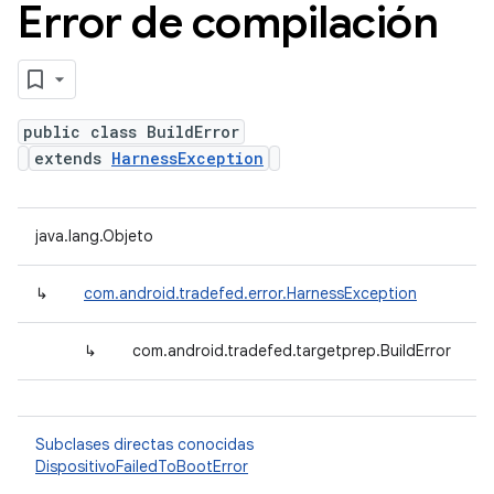
Error de compilación
public class BuildError
extends
HarnessException
java.lang.Objeto
↳
com.android.tradefed.error.HarnessException
↳
com.android.tradefed.targetprep.BuildError
Subclases directas conocidas
DispositivoFailedToBootError