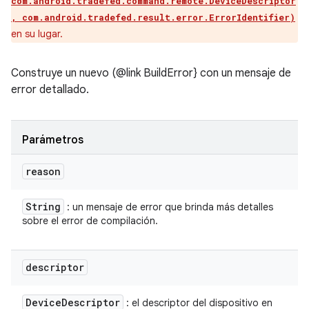
com.android.tradefed.command.remote.DeviceDescriptor
​​
, com.android.tradefed.result.error.ErrorIdentifier)
en su lugar.
Construye un nuevo (@link BuildError} con un mensaje de
error detallado.
Parámetros
reason
String
: un mensaje de error que brinda más detalles
sobre el error de compilación.
descriptor
Device
Descriptor
: el descriptor del dispositivo en