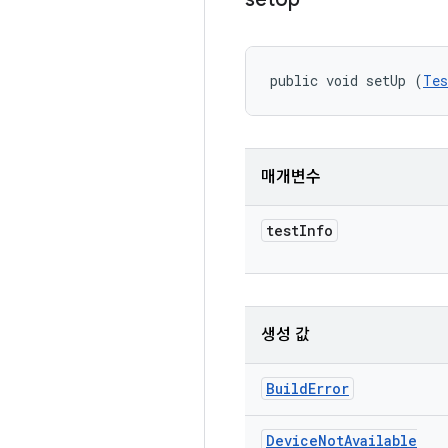
public void setUp (
Tes
매개변수
test
Info
생성 값
Build
Error
Device
Not
Available