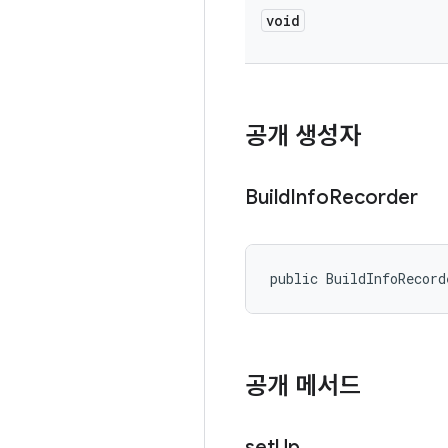
void
공개 생성자
Build
Info
Recorder
public BuildInfoRecord
공개 메서드
set
Up