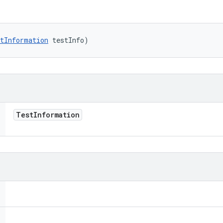
tInformation
 testInfo)
Test
Information