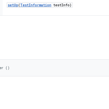
set
Up
(
Test
Information
test
Info)
er ()