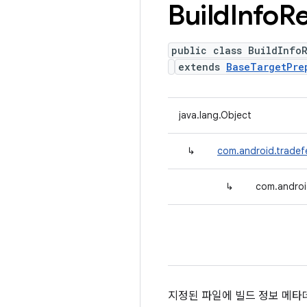
Build
Info
R
public class BuildInfo
extends
BaseTargetPre
java.lang.Object
↳
com.android.tradef
↳
com.androi
지정된 파일에 빌드 정보 메