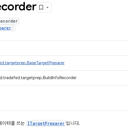
ecorder
Recorder
parer
ed.targetprep.BaseTargetPreparer
d.tradefed.targetprep.BuildInfoRecorder
타데이터를 쓰는
ITargetPreparer
입니다.