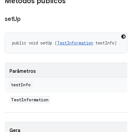
Métodos públicos
set
Up
public void setUp (
TestInformation
 testInfo)
Parâmetros
test
Info
Test
Information
Gera