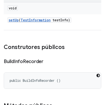
void
set
Up
(
Test
Information
test
Info)
Construtores públicos
Build
Info
Recorder
public BuildInfoRecorder ()