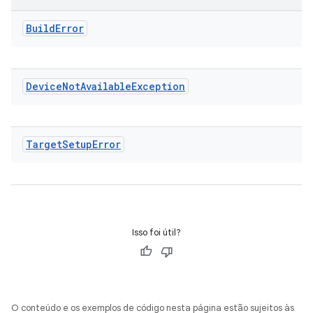
Build
Error
Device
Not
Available
Exception
Target
Setup
Error
Isso foi útil?
O conteúdo e os exemplos de código nesta página estão sujeitos às