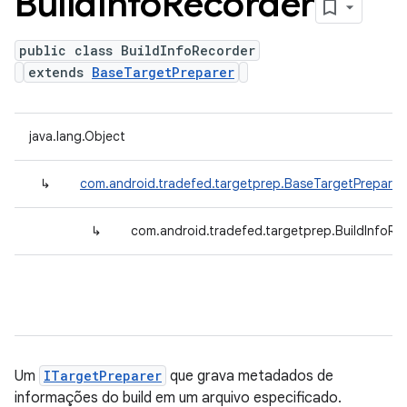
Build
Info
Recorder
public class BuildInfoRecorder
extends
BaseTargetPreparer
java.lang.Object
↳
com.android.tradefed.targetprep.BaseTargetPreparer
↳
com.android.tradefed.targetprep.BuildInfoRe
Um
ITargetPreparer
que grava metadados de
informações do build em um arquivo especificado.