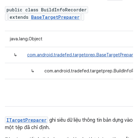
public class BuildInfoRecorder
extends
BaseTargetPreparer
java.lang.Object
↳
com.android.tradefed.targetprep.BaseTargetPreparer
↳
com.android.tradefed.targetprep.BuildInfoRe
ITargetPreparer
ghi siêu dữ liệu thông tin bản dựng vào
một tệp đã chỉ định.