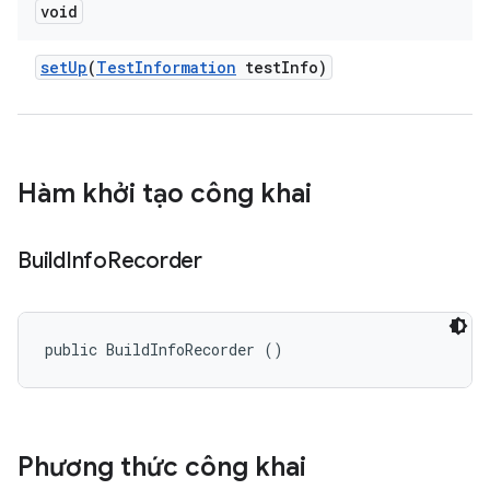
void
set
Up
(
Test
Information
test
Info)
Hàm khởi tạo công khai
Build
Info
Recorder
public BuildInfoRecorder ()
Phương thức công khai