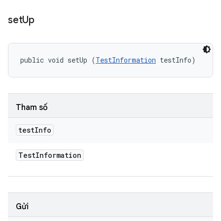
set
Up
public void setUp (
TestInformation
 testInfo)
Tham số
test
Info
Test
Information
Gửi