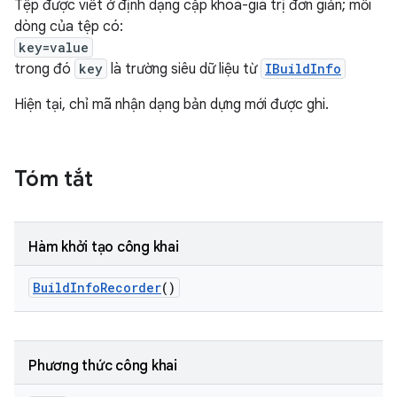
Tệp được viết ở định dạng cặp khoá-giá trị đơn giản; mỗi
dòng của tệp có:
key=value
trong đó
key
là trường siêu dữ liệu từ
IBuildInfo
Hiện tại, chỉ mã nhận dạng bản dựng mới được ghi.
Tóm tắt
Hàm khởi tạo công khai
Build
Info
Recorder
()
Phương thức công khai