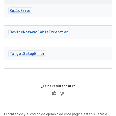
Build
Error
Device
Not
Available
Exception
Target
Setup
Error
¿Te ha resultado útil?
El contenido y el código de ejemplo de esta página están sujetos a