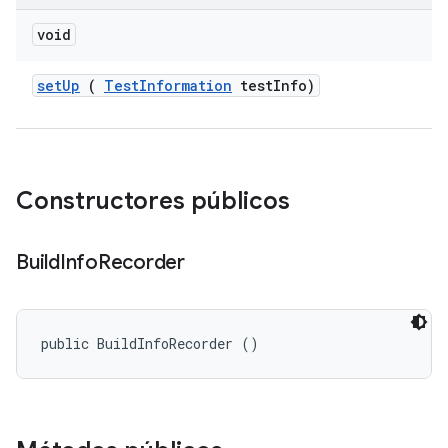
void
set
Up
(
Test
Information
test
Info)
Constructores públicos
Build
Info
Recorder
public BuildInfoRecorder ()