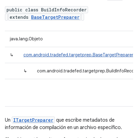
public class BuildInfoRecorder
extends
BaseTargetPreparer
java.lang.Objeto
↳
com.android.tradefed.targetprep.BaseTargetPreparer
↳
com.android.tradefed.targetprep.BuildInfoRecor
Un
ITargetPreparer
que escribe metadatos de
información de compilación en un archivo específico.