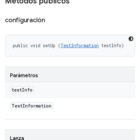
Métodos públicos
configuración
public void setUp (
TestInformation
 testInfo)
Parámetros
test
Info
Test
Information
Lanza