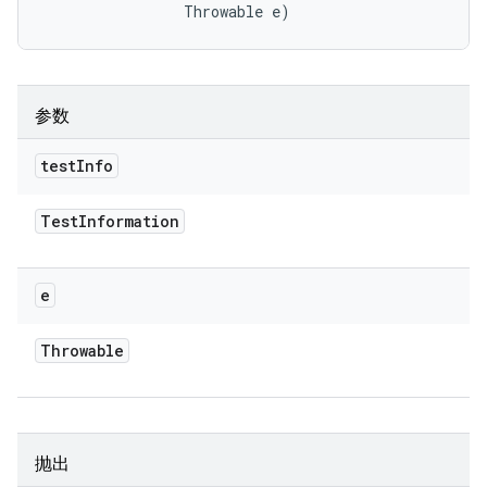
                Throwable e)
参数
test
Info
Test
Information
e
Throwable
抛出