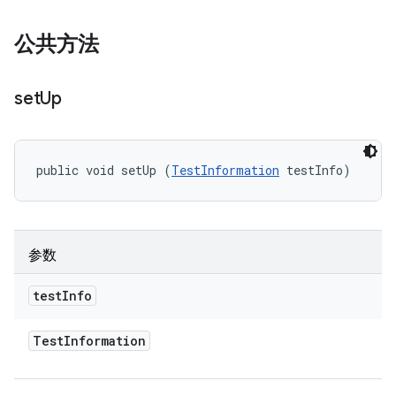
公共方法
set
Up
public void setUp (
TestInformation
 testInfo)
参数
test
Info
Test
Information