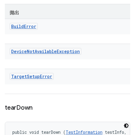
抛出
Build
Error
Device
Not
Available
Exception
Target
Setup
Error
tear
Down
public void tearDown (
TestInformation
 testInfo, 
