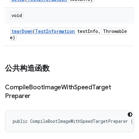
void
tear
Down
(
Test
Information
test
Info
,
Throwable
e)
公共构造函数
Compile
Boot
Image
With
Speed
Target
Preparer
public CompileBootImageWithSpeedTargetPreparer ()