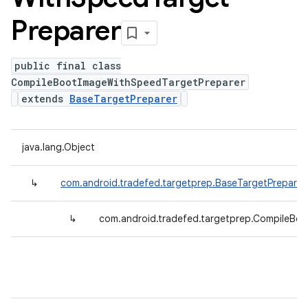
Preparer
public final class
CompileBootImageWithSpeedTargetPreparer
extends
BaseTargetPreparer
java.lang.Object
↳
com.android.tradefed.targetprep.BaseTargetPreparer
↳
com.android.tradefed.targetprep.CompileBo