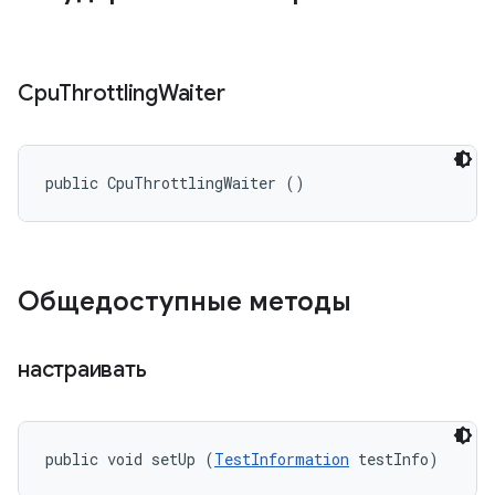
Cpu
Throttling
Waiter
public CpuThrottlingWaiter ()
Общедоступные методы
настраивать
public void setUp (
TestInformation
 testInfo)