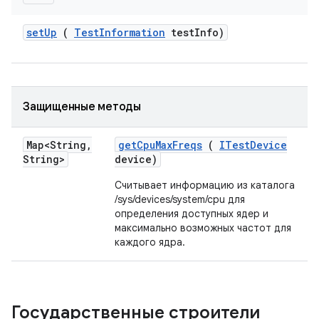
set
Up
(
Test
Information
test
Info)
Защищенные методы
Map<String
,
get
Cpu
Max
Freqs
(
ITest
Device
String>
device)
Считывает информацию из каталога
/sys/devices/system/cpu для
определения доступных ядер и
максимально возможных частот для
каждого ядра.
Государственные строители