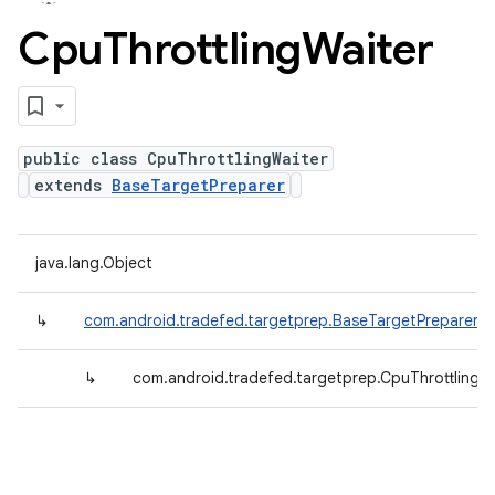
Cpu
Throttling
Waiter
public class CpuThrottlingWaiter
extends
BaseTargetPreparer
java.lang.Object
↳
com.android.tradefed.targetprep.BaseTargetPreparer
↳
com.android.tradefed.targetprep.CpuThrottlingW