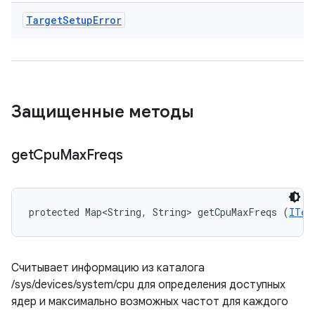
Target
Setup
Error
Защищенные методы
get
Cpu
Max
Freqs
protected Map<String, String> getCpuMaxFreqs (
ITes
Считывает информацию из каталога
/sys/devices/system/cpu для определения доступных
ядер и максимально возможных частот для каждого