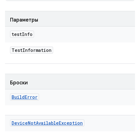
Параметры
test
Info
Test
Information
Броски
Build
Error
Device
Not
Available
Exception