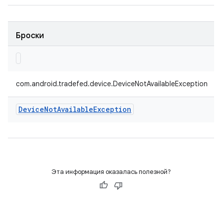
Броски
com.android.tradefed.device.DeviceNotAvailableException
Device
Not
Available
Exception
Эта информация оказалась полезной?