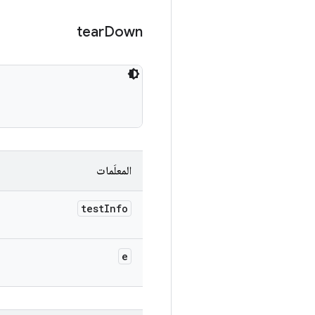
tear
Down
المعلَمات
test
Info
e