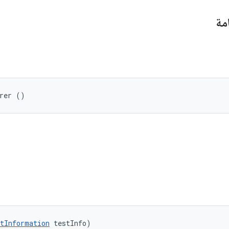
مة
arer ()
tInformation
 testInfo)