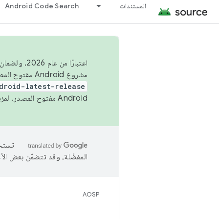
المستندات
Android Code Search
اعتبارًا من
مشروع Android مفتوح المصدر (AOSP) في الربعَين الثاني والرابع. لبناء مشروع Android مفتوح المصدر والمساهمة فيه، استخدِم
droid-latest-release
Android مفتوح المصدر. لمزيد من المعلومات، يُرجى الاطّلاع على
المفضّلة، وقد تتضمّن بعض الأ
AOSP