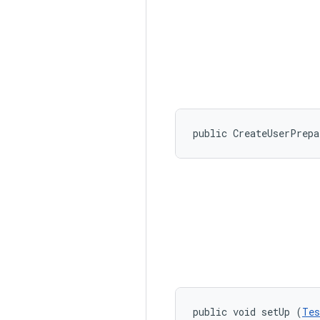
public CreateUserPrep
public void setUp (
Tes