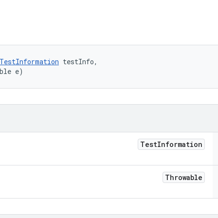
TestInformation
 testInfo, 

ble e)
Test
Information
Throwable