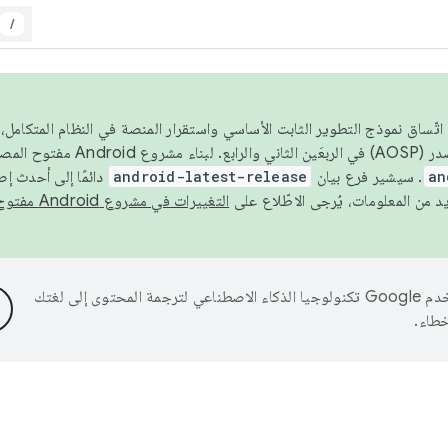
/
 عام 2026، ولضمان اتّساق نموذج التطوير الثابت الأساسي واستقرار المنصة في النظام المت
an
. سيشير فرع بيان
android-latest-release
دائمًا إلى أحدث إ
التغييرات في مشروع Android مفتوح المصدر
تستخدم Google تكنولوجيا الذكاء الاصطناعي لترجمة المحتوى إلى لغتك
خطاء.