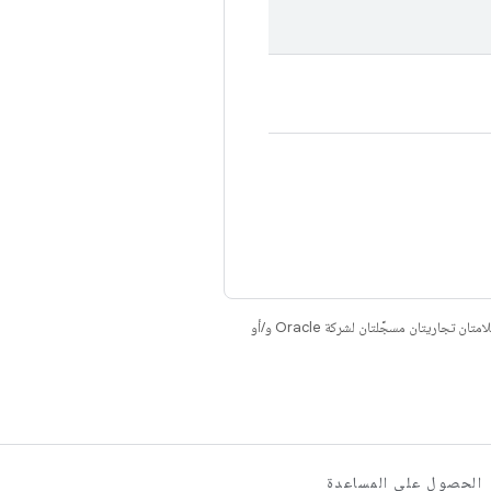
. إنّ Java وOpenJDK هما علامتان تجاريتان مسجَّلتان لشركة Oracle و/أو
الحصول على المساعدة