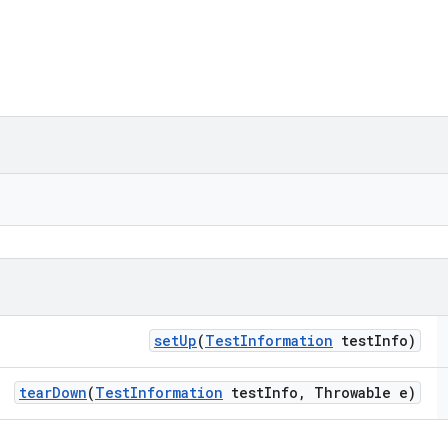
set
Up
(
Test
Information
test
Info)
tear
Down
(
Test
Information
test
Info
,
Throwable e)