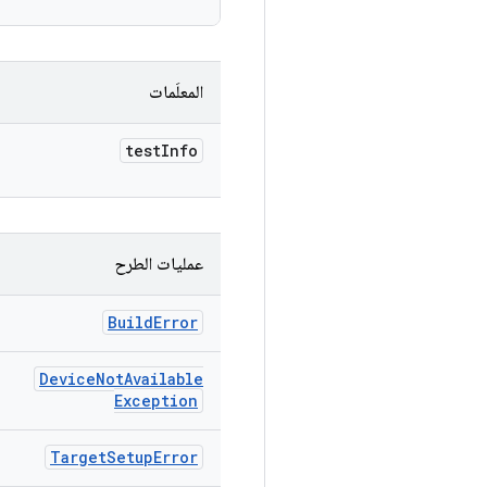
المعلَمات
test
Info
عمليات الطرح
Build
Error
Device
Not
Available
Exception
Target
Setup
Error